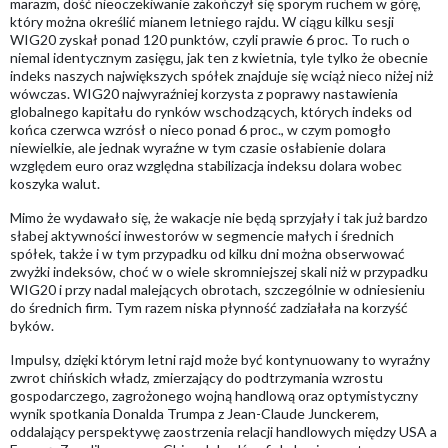
marazm, dość nieoczekiwanie zakończył się sporym ruchem w górę,
który można określić mianem letniego rajdu. W ciągu kilku sesji
WIG20 zyskał ponad 120 punktów, czyli prawie 6 proc. To ruch o
niemal identycznym zasięgu, jak ten z kwietnia, tyle tylko że obecnie
indeks naszych największych spółek znajduje się wciąż nieco niżej niż
wówczas. WIG20 najwyraźniej korzysta z poprawy nastawienia
globalnego kapitału do rynków wschodzących, których indeks od
końca czerwca wzrósł o nieco ponad 6 proc., w czym pomogło
niewielkie, ale jednak wyraźne w tym czasie osłabienie dolara
względem euro oraz względna stabilizacja indeksu dolara wobec
koszyka walut.
Mimo że wydawało się, że wakacje nie będą sprzyjały i tak już bardzo
słabej aktywności inwestorów w segmencie małych i średnich
spółek, także i w tym przypadku od kilku dni można obserwować
zwyżki indeksów, choć w o wiele skromniejszej skali niż w przypadku
WIG20 i przy nadal malejących obrotach, szczególnie w odniesieniu
do średnich firm. Tym razem niska płynność zadziałała na korzyść
byków.
Impulsy, dzięki którym letni rajd może być kontynuowany to wyraźny
zwrot chińskich władz, zmierzający do podtrzymania wzrostu
gospodarczego, zagrożonego wojną handlową oraz optymistyczny
wynik spotkania Donalda Trumpa z Jean-Claude Junckerem,
oddalający perspektywę zaostrzenia relacji handlowych między USA a