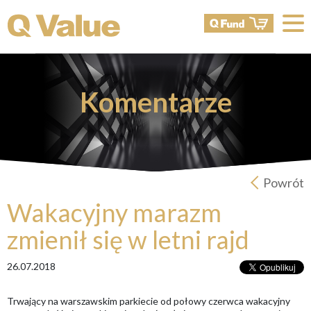
Komentarze
Powrót
Wakacyjny marazm
zmienił się w letni rajd
26.07.2018
Trwający na warszawskim parkiecie od połowy czerwca wakacyjny