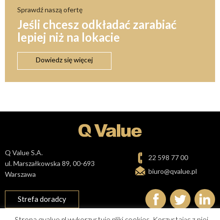
Sprawdź naszą ofertę
Jeśli chcesz odkładać zarabiać
lepiej niż na lokacie
Dowiedz się więcej
Q Value S.A.
22 598 77 00
ul. Marszałkowska 89, 00-693
biuro@qvalue.pl
Warszawa
Strefa doradcy
Strona qvalue.pl wykorzystuje pliki cookies. Korzystając z niej