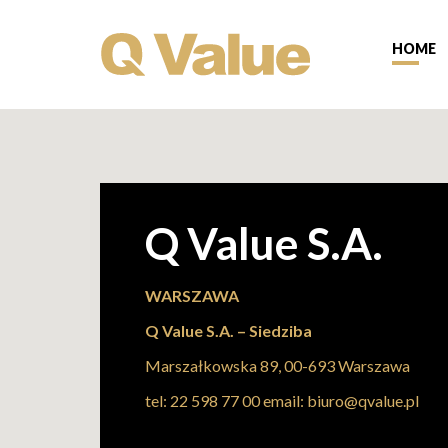
HOME
Q Value S.A.
WARSZAWA
Q Value S.A. – Siedziba
Marszałkowska 89, 00-693 Warszawa
tel:
22 598 77 00
email:
biuro@qvalue.pl