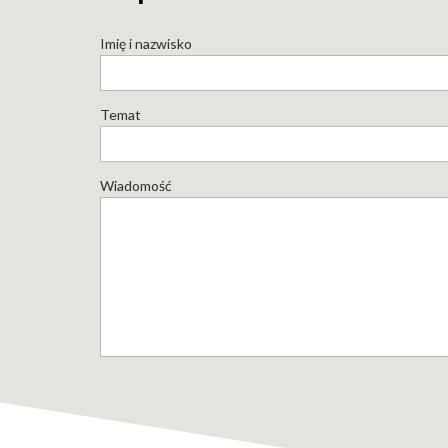
Imię i nazwisko
Temat
Wiadomość