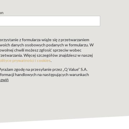
on
orzystanie z formularza wiąże się z przetwarzaniem
woich danych osobowych podanych w formularzu. W
owolnej chwili możesz zgłosić sprzeciw wobec
rzetwarzania. Więcej szczegółów znajdziesz w naszej
olityce prywatności i cookies
.
yrażam zgodę na przesyłanie przez „Q Value” S.A.
nformacji handlowych na następujących warunkach