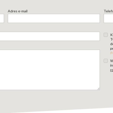
Adres e-mail
Telef
K
T
d
p
P
W
i