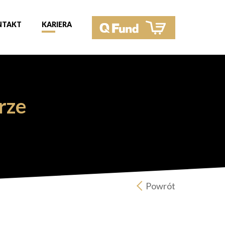
NTAKT
KARIERA
rze
Powrót