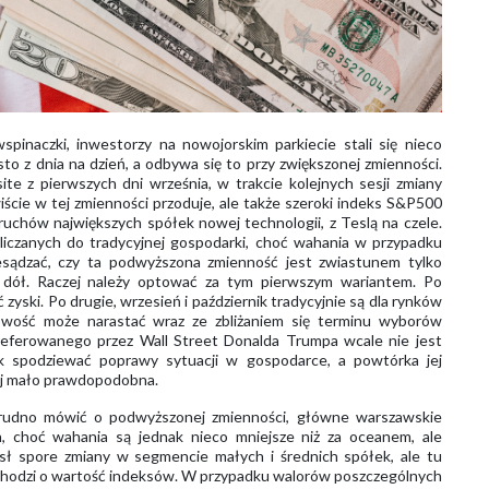
spinaczki, inwestorzy na nowojorskim parkiecie stali się nieco
to z dnia na dzień, a odbywa się to przy zwiększonej zmienności.
te z pierwszych dni września, w trakcie kolejnych sesji zmiany
ście w tej zmienności przoduje, ale także szeroki indeks S&P500
uchów największych spółek nowej technologii, z Teslą na czele.
aliczanych do tradycyjnej gospodarki, choć wahania w przypadku
esądzać, czy ta podwyższona zmienność jest zwiastunem tylko
 dół. Raczej należy optować za tym pierwszym wariantem. Po
zyski. Po drugie, wrzesień i październik tradycyjnie są dla rynków
rwowość może narastać wraz ze zbliżaniem się terminu wyborów
referowanego przez Wall Street Donalda Trumpa wcale nie jest
ak spodziewać poprawy sytuacji w gospodarce, a powtórka jej
zej mało prawdopodobna.
rudno mówić o podwyższonej zmienności, główne warszawskie
, choć wahania są jednak nieco mniejsze niż za oceanem, ale
ósł spore zmiany w segmencie małych i średnich spółek, ale tu
li chodzi o wartość indeksów. W przypadku walorów poszczególnych