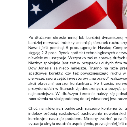
Po dłuższym okresie mniej lub bardziej dynamicznej w
bardziej nerwowi. Indeksy zmieniają kierunek ruchu częs
Nawet jeśli pominąć 5 proc. tąpnięcie Nasdaq Composi
sięgają 2-3 proc. Rynek spółek technologicznych oczywi
niewiele mu ustępuje. Wszystko zaś za sprawą dużych r
Niezbyt spokojnie jest też w przypadku dużych firm z
Dow Jones’a są nieco mniejsze. Trudno na razie prz
spadkowej korekty, czy też poważniejszego ruchu w
pierwsze, spora część inwestorów „ma prawo” realizować 
akcji okresami gorszej koniunktury. Po trzecie, ne
prezydenckich w Stanach Zjednoczonych, a pozycja p
najmocniejsza. W dłuższym terminie należy się jedn
zamrożenia na skalę podobną do tej wiosennej jest rac
Choć na głównych parkietach naszego kontynentu t
indeksy próbują naśladować zachowanie nowojorskich
korekcyjne nastroje podobne. Miniony tydzień przyni
sytuacja uległa ostatnio uspokojeniu, przynajmniej jeś