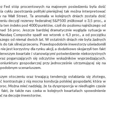
rzez Fed stóp procentowych na majowym posiedzeniu była dość
a cyklu zaostrzania polityki pieniężnej tak można interpretować
 na Wall Street. Ta anomalia w kolejnych dniach została dość
niu decyzji rezerwy federalnej S&P500 zniżkował o 3,5 proc., a
ła ten indeks pod 4000 punktów, czyli do poziomu najniższego od
nad 16 proc. Jeszcze bardziej dramatycznie wygląda sytuacja w
 Nasdaq Composite spadł we wtorek o 4,3 proc., a od początku
iższego od niemal dwóch lat. W ostatnich dniach nie była żadnych
 do tak silnej przeceny. Prawdopodobnie inwestorzy uświadomili
nie jest korzystny dla rynku akcji, a dodatkowo skojarzyli ten fakt
erwszym kwartale i stanowiącymi potwierdzenie niekorzystnych
 oraz pogarszających się odczytów wskaźników wyprzedzających.
 koniunktury gospodarczej przy jednocześnie utrzymującej się na
wdopodobnym scenariuszem.
zym otoczeniu oraz trwającą tendencję osłabiania się złotego,
ć kontrastuje z nią mocna kondycja polskiej gospodarki, która w
oc. Można mieć nadzieję, że ta dysproporcja w niedługim czasie
 fakt, że także nas czeka w kolejnych kwartałach spowolnienie
ać na decyzje inwestorów.