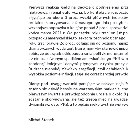
Pierwsza reakcja giełd na decyzję o podniesieniu p
nietypowa, niemal euforyczna, bo kontekście rozpoczęci
sięgające po około 3 proc. zwyżki głównych indeksów
brutalnie skorygowana. Już następnego dnia po ogłosze
wczorajsza poprawka o kolejne ponad 3 proc. sprowadzi
końca marca 2021 r. Od początku roku traci on już po
przypadku amerykańskiego sektora technologicznego.
roku traci prawie 26 proc., cofając się do poziomu najn
dramatycznych wydarzeń, które mogłyby stanowić impuls
sobie, że początek cyklu zaostrzania polityki monetarnej 
z z nieoczekiwanym spadkiem amerykańskiego PKB w pi
tendencji kolejnymi danymi, płynącymi z rynku pracy
Budzące niepokój zjawisko stagflacji, czyli osłabienia
wysokim poziomie inflacji, staje się coraz bardziej pra
Biorąc pod uwagę warunki panujące w naszym najbliżs
trudno się dziwić bessie na warszawskim parkiecie, cho
pierwszym kwartale prawdopodobnie urosła o około 8 pr
zostanie skorygowana, ale też trzeba mieć na uwadze
dynamiki wzrostu PKB, a to będzie niekorzystnie wpływ
Michał Stanek