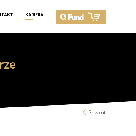
NTAKT
KARIERA
rze
Powrót