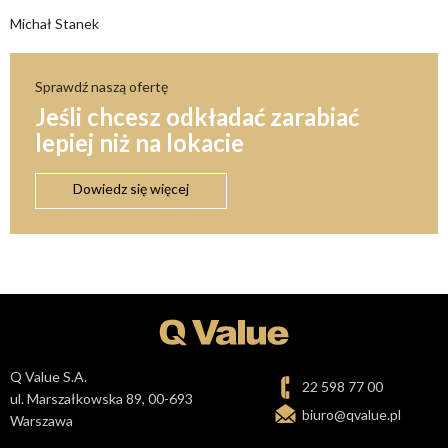
Michał Stanek
Sprawdź naszą ofertę
Jeśli chcesz odkładać zarabiać
lepiej niż na lokacie
Dowiedz się więcej
Q Value S.A.
22 598 77 00
ul. Marszałkowska 89, 00-693
biuro@qvalue.pl
Warszawa