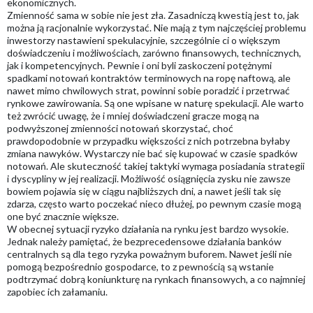
ekonomicznych.
Zmienność sama w sobie nie jest zła. Zasadniczą kwestią jest to, jak
można ją racjonalnie wykorzystać. Nie mają z tym najczęściej problemu
inwestorzy nastawieni spekulacyjnie, szczególnie ci o większym
doświadczeniu i możliwościach, zarówno finansowych, technicznych,
jak i kompetencyjnych. Pewnie i oni byli zaskoczeni potężnymi
spadkami notowań kontraktów terminowych na ropę naftową, ale
nawet mimo chwilowych strat, powinni sobie poradzić i przetrwać
rynkowe zawirowania. Są one wpisane w naturę spekulacji. Ale warto
też zwrócić uwagę, że i mniej doświadczeni gracze mogą na
podwyższonej zmienności notowań skorzystać, choć
prawdopodobnie w przypadku większości z nich potrzebna byłaby
zmiana nawyków. Wystarczy nie bać się kupować w czasie spadków
notowań. Ale skuteczność takiej taktyki wymaga posiadania strategii
i dyscypliny w jej realizacji. Możliwość osiągnięcia zysku nie zawsze
bowiem pojawia się w ciągu najbliższych dni, a nawet jeśli tak się
zdarza, często warto poczekać nieco dłużej, po pewnym czasie mogą
one być znacznie większe.
W obecnej sytuacji ryzyko działania na rynku jest bardzo wysokie.
Jednak należy pamiętać, że bezprecedensowe działania banków
centralnych są dla tego ryzyka poważnym buforem. Nawet jeśli nie
pomogą bezpośrednio gospodarce, to z pewnością są wstanie
podtrzymać dobrą koniunkturę na rynkach finansowych, a co najmniej
zapobiec ich załamaniu.