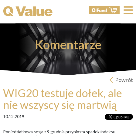
Komentarze
Powrót
WIG20 testuje dołek, ale
nie wszyscy się martwią
10.12.2019
Poniedziałkowa sesja z 9 grudnia przyniosła spadek indeksu