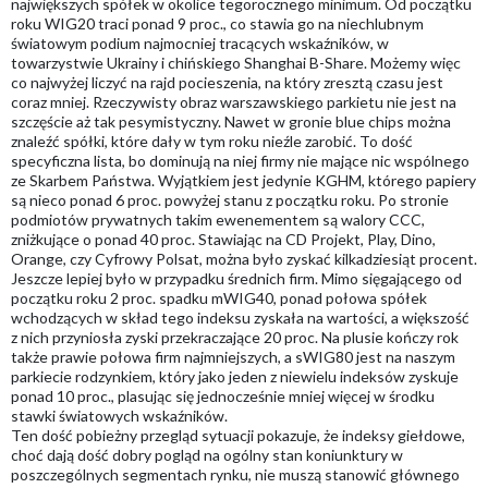
największych spółek w okolice tegorocznego minimum. Od początku
roku WIG20 traci ponad 9 proc., co stawia go na niechlubnym
światowym podium najmocniej tracących wskaźników, w
towarzystwie Ukrainy i chińskiego Shanghai B-Share. Możemy więc
co najwyżej liczyć na rajd pocieszenia, na który zresztą czasu jest
coraz mniej. Rzeczywisty obraz warszawskiego parkietu nie jest na
szczęście aż tak pesymistyczny. Nawet w gronie blue chips można
znaleźć spółki, które dały w tym roku nieźle zarobić. To dość
specyficzna lista, bo dominują na niej firmy nie mające nic wspólnego
ze Skarbem Państwa. Wyjątkiem jest jedynie KGHM, którego papiery
są nieco ponad 6 proc. powyżej stanu z początku roku. Po stronie
podmiotów prywatnych takim ewenementem są walory CCC,
zniżkujące o ponad 40 proc. Stawiając na CD Projekt, Play, Dino,
Orange, czy Cyfrowy Polsat, można było zyskać kilkadziesiąt procent.
Jeszcze lepiej było w przypadku średnich firm. Mimo sięgającego od
początku roku 2 proc. spadku mWIG40, ponad połowa spółek
wchodzących w skład tego indeksu zyskała na wartości, a większość
z nich przyniosła zyski przekraczające 20 proc. Na plusie kończy rok
także prawie połowa firm najmniejszych, a sWIG80 jest na naszym
parkiecie rodzynkiem, który jako jeden z niewielu indeksów zyskuje
ponad 10 proc., plasując się jednocześnie mniej więcej w środku
stawki światowych wskaźników.
Ten dość pobieżny przegląd sytuacji pokazuje, że indeksy giełdowe,
choć dają dość dobry pogląd na ogólny stan koniunktury w
poszczególnych segmentach rynku, nie muszą stanowić głównego