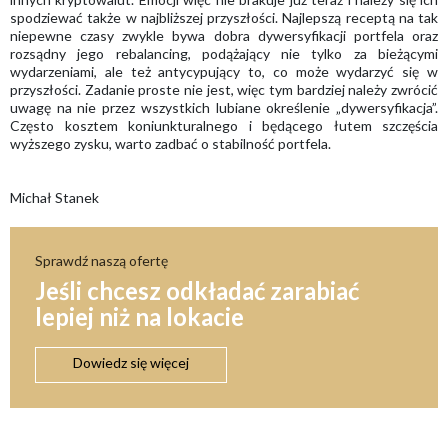
spodziewać także w najbliższej przyszłości. Najlepszą receptą na tak
niepewne czasy zwykle bywa dobra dywersyfikacji portfela oraz
rozsądny jego rebalancing, podążający nie tylko za bieżącymi
wydarzeniami, ale też antycypujący to, co może wydarzyć się w
przyszłości. Zadanie proste nie jest, więc tym bardziej należy zwrócić
uwagę na nie przez wszystkich lubiane określenie „dywersyfikacja”.
Często kosztem koniunkturalnego i będącego łutem szczęścia
wyższego zysku, warto zadbać o stabilność portfela.
Michał Stanek
Sprawdź naszą ofertę
Jeśli chcesz odkładać zarabiać
lepiej niż na lokacie
Dowiedz się więcej