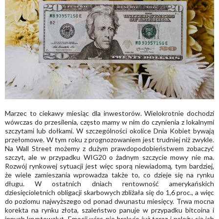
Marzec to ciekawy miesiąc dla inwestorów. Wielokrotnie dochodzi
wówczas do przesilenia, często mamy w nim do czynienia z lokalnymi
szczytami lub dołkami. W szczególności okolice Dnia Kobiet bywają
przełomowe. W tym roku z prognozowaniem jest trudniej niż zwykle.
Na Wall Street możemy z dużym prawdopodobieństwem zobaczyć
szczyt, ale w przypadku WIG20 o żadnym szczycie mowy nie ma.
Rozwój rynkowej sytuacji jest więc sporą niewiadomą, tym bardziej,
że wiele zamieszania wprowadza także to, co dzieje się na rynku
długu. W ostatnich dniach rentowność amerykańskich
dziesięcioletnich obligacji skarbowych zbliżała się do 1,6 proc., a więc
do poziomu najwyższego od ponad dwunastu miesięcy. Trwa mocna
korekta na rynku złota, szaleństwo panuje w przypadku bitcoina i
innych kryptowalut. Emocji więc nie brakuje już teraz i należy się ich