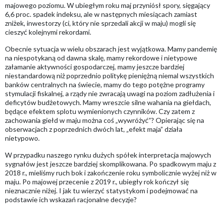
majowego poziomu. W ubiegłym roku maj przyniósł spory, sięgający
6,6 proc. spadek indeksu, ale w następnych miesiącach zamiast
zniżek, inwestorzy (ci, który nie sprzedali akcji w maju) mogli się
cieszyć kolejnymi rekordami.
Obecnie sytuacja w wielu obszarach jest wyjątkowa. Mamy pandemię
na niespotykaną od dawna skalę, mamy rekordowe i nietypowe
załamanie aktywności gospodarczej, mamy jeszcze bardziej
niestandardową niż poprzednio politykę pieniężną niemal wszystkich
banków centralnych na świecie, mamy do tego potężne programy
stymulacji fiskalnej, a rządy nie zwracają uwagi na poziom zadłużenia i
deficytów budżetowych. Mamy wreszcie silne wahania na giełdach,
będące efektem splotu wymienionych czynników. Czy zatem z
zachowania giełd w maju można coś „wywróżyć”? Opierając się na
obserwacjach z poprzednich dwóch lat, „efekt maja” działa
nietypowo.
W przypadku naszego rynku dużych spółek interpretacja majowych
sygnałów jest jeszcze bardziej skomplikowana. Po spadkowym maju z
2018 r., mieliśmy ruch bok i zakończenie roku symbolicznie wyżej niż w
maju. Po majowej przecenie z 2019 r., ubiegły rok kończył się
nieznacznie niżej. I jak tu wierzyć statystykom i podejmować na
podstawie ich wskazań racjonalne decyzje?