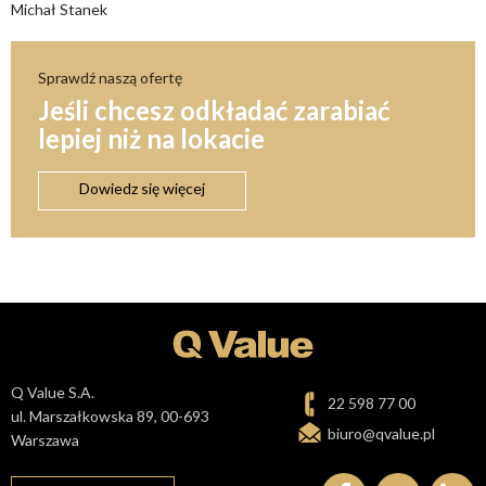
Michał Stanek
Sprawdź naszą ofertę
Jeśli chcesz odkładać zarabiać
lepiej niż na lokacie
Dowiedz się więcej
Q Value S.A.
22 598 77 00
ul. Marszałkowska 89, 00-693
biuro@qvalue.pl
Warszawa