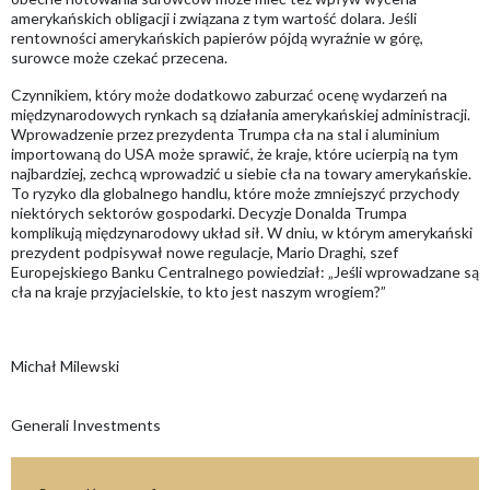
amerykańskich obligacji i związana z tym wartość dolara. Jeśli
rentowności amerykańskich papierów pójdą wyraźnie w górę,
surowce może czekać przecena.
Czynnikiem, który może dodatkowo zaburzać ocenę wydarzeń na
międzynarodowych rynkach są działania amerykańskiej administracji.
Wprowadzenie przez prezydenta Trumpa cła na stal i aluminium
importowaną do USA może sprawić, że kraje, które ucierpią na tym
najbardziej, zechcą wprowadzić u siebie cła na towary amerykańskie.
To ryzyko dla globalnego handlu, które może zmniejszyć przychody
niektórych sektorów gospodarki. Decyzje Donalda Trumpa
komplikują międzynarodowy układ sił. W dniu, w którym amerykański
prezydent podpisywał nowe regulacje, Mario Draghi, szef
Europejskiego Banku Centralnego powiedział: „Jeśli wprowadzane są
cła na kraje przyjacielskie, to kto jest naszym wrogiem?”
Michał Milewski
Generali Investments