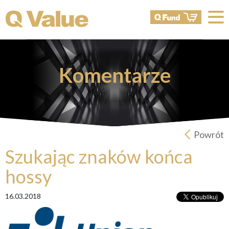
Komentarze
Powrót
Szukając znaków końca
hossy
16.03.2018