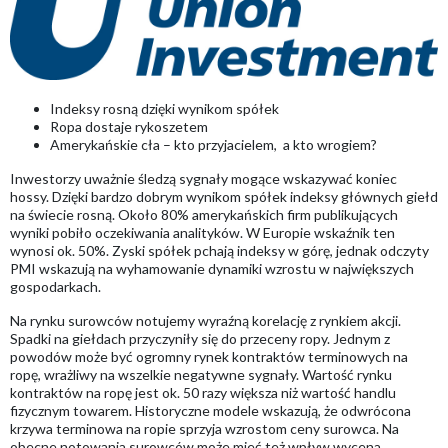
Indeksy rosną dzięki wynikom spółek
Ropa dostaje rykoszetem
Amerykańskie cła – kto przyjacielem, a kto wrogiem?
Inwestorzy uważnie śledzą sygnały mogące wskazywać koniec
hossy. Dzięki bardzo dobrym wynikom spółek indeksy głównych giełd
na świecie rosną. Około 80% amerykańskich firm publikujących
wyniki pobiło oczekiwania analityków. W Europie wskaźnik ten
wynosi ok. 50%. Zyski spółek pchają indeksy w górę, jednak odczyty
PMI wskazują na wyhamowanie dynamiki wzrostu w największych
gospodarkach.
Na rynku surowców notujemy wyraźną korelację z rynkiem akcji.
Spadki na giełdach przyczyniły się do przeceny ropy. Jednym z
powodów może być ogromny rynek kontraktów terminowych na
ropę, wrażliwy na wszelkie negatywne sygnały. Wartość rynku
kontraktów na ropę jest ok. 50 razy większa niż wartość handlu
fizycznym towarem. Historyczne modele wskazują, że odwrócona
krzywa terminowa na ropie sprzyja wzrostom ceny surowca. Na
obecne notowania surowców może mieć też wpływ wycena