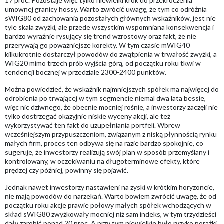
17 proc. Pozostaje więc tylko niewielki krok do przekroczenia
umownej granicy hossy. Warto zwrócić uwagę, że tym co odróżnia
sWIG80 od zachowania pozostałych głównych wskaźników, jest nie
tyle skala zwyżki, ale przede wszystkim wspomniana konsekwencja i
bardzo wyraźnie rysujący się trend wzrostowy oraz fakt, że nie
przerywają go poważniejsze korekty. W tym czasie mWIG40
kilkukrotnie dostarczył powodów do zwątpienia w trwałość zwyżki, a
WIG20 mimo trzech prób wyjścia górą, od początku roku tkwi w
tendencji bocznej w przedziale 2300-2400 punktów.
Można powiedzieć, że wskaźnik najmniejszych spółek ma najwięcej do
odrobienia po trwającej w tym segmencie niemal dwa lata bessie,
więc nic dziwnego, że obecnie mocniej rośnie, a inwestorzy zaczęli nie
tylko dostrzegać okazyjnie niskie wyceny akcji, ale też
wykorzystywać ten fakt do uzupełniania portfeli. Wbrew
wcześniejszym przypuszczeniom, związanym z niską płynnością rynku
małych firm, proces ten odbywa się na razie bardzo spokojnie, co
sugeruje, że inwestorzy realizują swój plan w sposób przemyślany i
kontrolowany, w oczekiwaniu na długoterminowe efekty, które
prędzej czy później, powinny się pojawić.
Jednak nawet inwestorzy nastawieni na zyski w krótkim horyzoncie,
nie mają powodów do narzekań. Warto bowiem zwrócić uwagę, że od
początku roku akcje prawie połowy małych spółek wchodzących w
skład sWIG80 zwyżkowały mocniej niż sam indeks, w tym trzydzieści
dały zarobić ponad 20 proc. A przy tym niewielkie było ryzyko porażki,