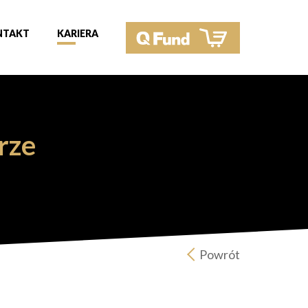
NTAKT
KARIERA
rze
Powrót