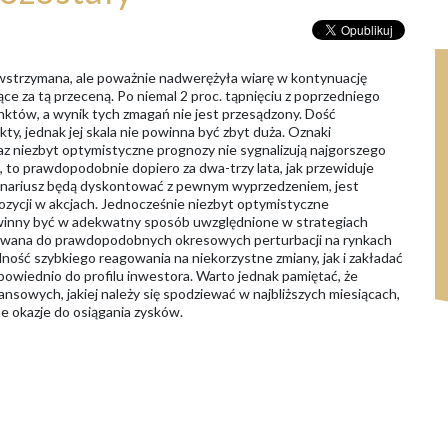
owstrzymana, ale poważnie nadwerężyła wiarę w kontynuację
ce za tą przeceną. Po niemal 2 proc. tąpnięciu z poprzedniego
nktów, a wynik tych zmagań nie jest przesądzony. Dość
, jednak jej skala nie powinna być zbyt duża. Oznaki
z niezbyt optymistyczne prognozy nie sygnalizują najgorszego
ejść, to prawdopodobnie dopiero za dwa-trzy lata, jak przewiduje
cenariusz będą dyskontować z pewnym wyprzedzeniem, jest
ozycji w akcjach. Jednocześnie niezbyt optymistyczne
nny być w adekwatny sposób uwzględnione w strategiach
sowana do prawdopodobnych okresowych perturbacji na rynkach
ność szybkiego reagowania na niekorzystne zmiany, jak i zakładać
wiednio do profilu inwestora. Warto jednak pamiętać, że
owych, jakiej należy się spodziewać w najbliższych miesiącach,
zne okazje do osiągania zysków.