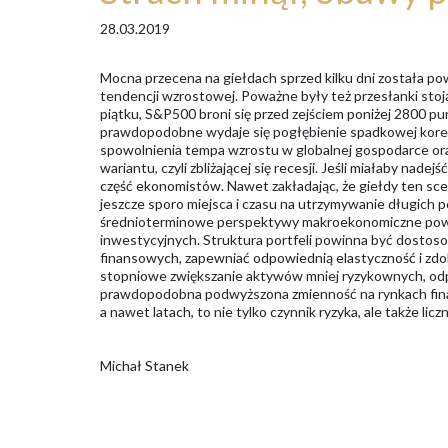
28.03.2019
Mocna przecena na giełdach sprzed kilku dni została p
tendencji wzrostowej. Poważne były też przesłanki stoją
piątku, S&P500 broni się przed zejściem poniżej 2800 pu
prawdopodobne wydaje się pogłębienie spadkowej korekty
spowolnienia tempa wzrostu w globalnej gospodarce ora
wariantu, czyli zbliżającej się recesji. Jeśli miałaby nad
część ekonomistów. Nawet zakładając, że giełdy ten s
jeszcze sporo miejsca i czasu na utrzymywanie długich p
średnioterminowe perspektywy makroekonomiczne powi
inwestycyjnych. Struktura portfeli powinna być dosto
finansowych, zapewniać odpowiednią elastyczność i zdol
stopniowe zwiększanie aktywów mniej ryzykownych, odpo
prawdopodobna podwyższona zmienność na rynkach finans
a nawet latach, to nie tylko czynnik ryzyka, ale także lic
Michał Stanek