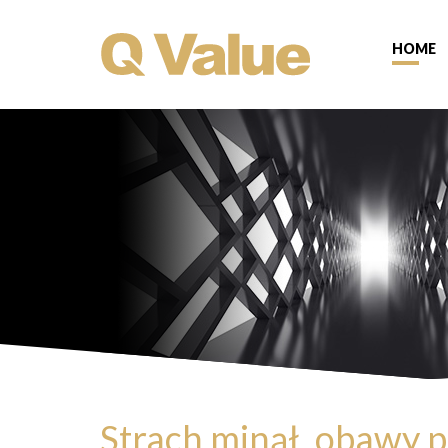
HOME
Strach minął, obawy p