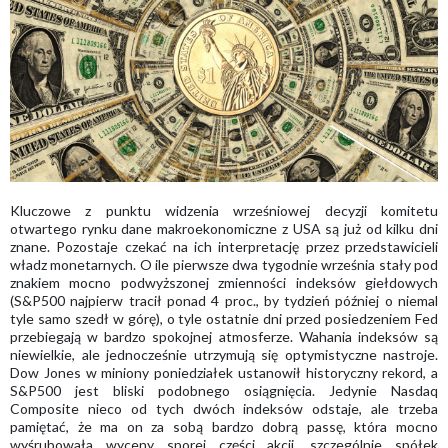
Kluczowe z punktu widzenia wrześniowej decyzji komitetu
otwartego rynku dane makroekonomiczne z USA są już od kilku dni
znane. Pozostaje czekać na ich interpretację przez przedstawicieli
władz monetarnych. O ile pierwsze dwa tygodnie września stały pod
znakiem mocno podwyższonej zmienności indeksów giełdowych
(S&P500 najpierw tracił ponad 4 proc., by tydzień później o niemal
tyle samo szedł w górę), o tyle ostatnie dni przed posiedzeniem Fed
przebiegają w bardzo spokojnej atmosferze. Wahania indeksów są
niewielkie, ale jednocześnie utrzymują się optymistyczne nastroje.
Dow Jones w miniony poniedziałek ustanowił historyczny rekord, a
S&P500 jest bliski podobnego osiągnięcia. Jedynie Nasdaq
Composite nieco od tych dwóch indeksów odstaje, ale trzeba
pamiętać, że ma on za sobą bardzo dobrą passę, która mocno
wyśrubowała wyceny sporej części akcji, szczególnie spółek