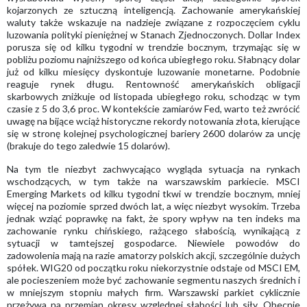
kojarzonych ze sztuczną inteligencją. Zachowanie amerykańskiej
waluty także wskazuje na nadzieje związane z rozpoczęciem cyklu
luzowania polityki pieniężnej w Stanach Zjednoczonych. Dollar Index
porusza się od kilku tygodni w trendzie bocznym, trzymając się w
pobliżu poziomu najniższego od końca ubiegłego roku. Słabnący dolar
już od kilku miesięcy dyskontuje luzowanie monetarne. Podobnie
reaguje rynek długu. Rentowność amerykańskich obligacji
skarbowych zniżkuje od listopada ubiegłego roku, schodząc w tym
czasie z 5 do 3,6 proc. W kontekście zamiarów Fed, warto też zwrócić
uwagę na bijące wciąż historyczne rekordy notowania złota, kierujące
się w stronę kolejnej psychologicznej bariery 2600 dolarów za uncję
(brakuje do tego zaledwie 15 dolarów).
Na tym tle niezbyt zachwycająco wygląda sytuacja na rynkach
wschodzących, w tym także na warszawskim parkiecie. MSCI
Emerging Markets od kilku tygodni tkwi w trendzie bocznym, mniej
więcej na poziomie sprzed dwóch lat, a więc niezbyt wysokim. Trzeba
jednak wziąć poprawkę na fakt, że spory wpływ na ten indeks ma
zachowanie rynku chińskiego, rażącego słabością, wynikającą z
sytuacji w tamtejszej gospodarce. Niewiele powodów do
zadowolenia mają na razie amatorzy polskich akcji, szczególnie dużych
spółek. WIG20 od początku roku niekorzystnie odstaje od MSCI EM,
ale pocieszeniem może być zachowanie segmentu naszych średnich i
w mniejszym stopniu małych firm. Warszawski parkiet cyklicznie
przeżywa na przemian okresy względnej słabości lub siły. Obecnie