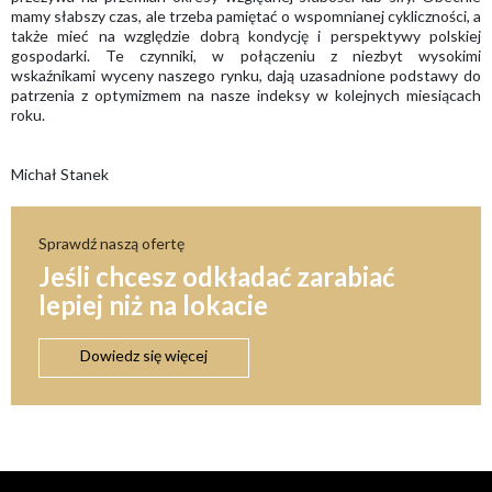
mamy słabszy czas, ale trzeba pamiętać o wspomnianej cykliczności, a
także mieć na względzie dobrą kondycję i perspektywy polskiej
gospodarki. Te czynniki, w połączeniu z niezbyt wysokimi
wskaźnikami wyceny naszego rynku, dają uzasadnione podstawy do
patrzenia z optymizmem na nasze indeksy w kolejnych miesiącach
roku.
Michał Stanek
Sprawdź naszą ofertę
Jeśli chcesz odkładać zarabiać
lepiej niż na lokacie
Dowiedz się więcej