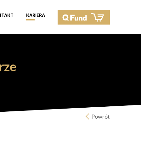
NTAKT
KARIERA
rze
Powrót