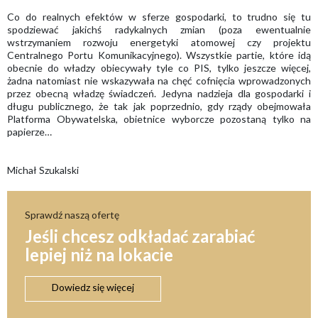
Co do realnych efektów w sferze gospodarki, to trudno się tu
spodziewać jakichś radykalnych zmian (poza ewentualnie
wstrzymaniem rozwoju energetyki atomowej czy projektu
Centralnego Portu Komunikacyjnego). Wszystkie partie, które idą
obecnie do władzy obiecywały tyle co PIS, tylko jeszcze więcej,
żadna natomiast nie wskazywała na chęć cofnięcia wprowadzonych
przez obecną władzę świadczeń. Jedyna nadzieja dla gospodarki i
długu publicznego, że tak jak poprzednio, gdy rządy obejmowała
Platforma Obywatelska, obietnice wyborcze pozostaną tylko na
papierze…
Michał Szukalski
Sprawdź naszą ofertę
Jeśli chcesz odkładać zarabiać
lepiej niż na lokacie
Dowiedz się więcej