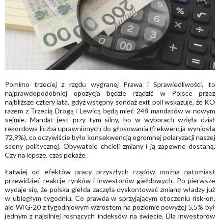
Pomimo trzeciej z rzędu wygranej Prawa i Sprawiedliwości, to
najprawdopodobniej opozycja będzie rządzić w Polsce przez
najbliższe cztery lata, gdyż wstępny sondaż exit poll wskazuje, że KO
razem z Trzecią Drogą i Lewicą będą mieć 248 mandatów w nowym
sejmie. Mandat jest przy tym silny, bo w wyborach wzięła dział
rekordowa liczba uprawnionych do głosowania (frekwencja wyniosła
72,9%), co oczywiście było konsekwencją ogromnej polaryzacji naszej
sceny politycznej. Obywatele chcieli zmiany i ją zapewne dostaną.
Czy na lepsze, czas pokaże.
Łatwiej od efektów pracy przyszłych rządów można natomiast
przewidzieć reakcje rynków i inwestorów giełdowych. Po pierwsze
wydaje się, że polska giełda zaczęła dyskontować zmianę władzy już
w ubiegłym tygodniu. Co prawda w sprzyjającym otoczeniu risk-on,
ale WIG-20 z tygodniowym wzrostem na poziomie powyżej 5,5% był
jednym z najsilniej rosnących indeksów na świecie. Dla inwestorów