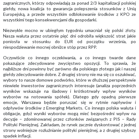
zagranicznych, którzy odpowiadają za ponad 2/3 kapitalizacji polskiej
giełdy, nowa koalicja to gwarancja polepszenia stosunków z Unią
Europejską, a przede wszystkim odblokowanie środków z KPO ze
wszystkimi tego konsekwencjami dla gospodarki.
Niezwykle mocno w ubiegłym tygodniu umacniał się polski złoty.
Nasza waluta przez ostatnie pięć dni odrobiła większość strat jakie
poniosła w stosunku do EUR od początku września, po
niespodziewanie mocnej obniżce stóp przez RPP.
Oczywiście co innego oczekiwania, a co innego twarde dane
pokazujące zdecydowane zwycięstwo opozycji. To sprawia, że
najbliższe dni powinny być zarówno dla polskiego złotego jak i naszej
giełdy zdecydowanie dobre. Z drugiej strony nie ma się co oszukiwać,
wybory to nasze domowe podwórko, które w dłuższej perspektywie
niewiele inwestorów zagranicznych interesuje (analiza poprzednich
wyników wskazuje na śladowy i krótkotrwały wpływ wyników
wyborów na notowania spółek). Dlatego gdy opadną pierwsze
emocje, Warszawa będzie poruszać się w rytmie napływów i
odpływów środków z Emerging Markets. Co innego polska waluta i
obligacje, gdyż wyniki wyborów mogą mieć bezpośredni wpływ na
decyzje – zdominowanej przez członków związanych z PIS – Rady
Polityki Pieniężnej. Zakładam, że rynek zacznie dyskontować z jednej
strony wolniejsze rozluźnianie polityki pieniężnej, a z drugiej szybszy
spadek inflacji.