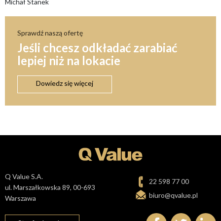
Michał Stanek
Sprawdź naszą ofertę
Jeśli chcesz odkładać zarabiać
lepiej niż na lokacie
Dowiedz się więcej
Q Value S.A.
22 598 77 00
ul. Marszałkowska 89, 00-693
biuro@qvalue.pl
Warszawa