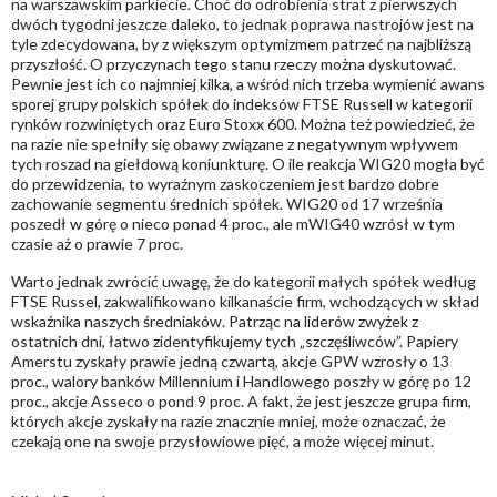
na warszawskim parkiecie. Choć do odrobienia strat z pierwszych
dwóch tygodni jeszcze daleko, to jednak poprawa nastrojów jest na
tyle zdecydowana, by z większym optymizmem patrzeć na najbliższą
przyszłość. O przyczynach tego stanu rzeczy można dyskutować.
Pewnie jest ich co najmniej kilka, a wśród nich trzeba wymienić awans
sporej grupy polskich spółek do indeksów FTSE Russell w kategorii
rynków rozwiniętych oraz Euro Stoxx 600. Można też powiedzieć, że
na razie nie spełniły się obawy związane z negatywnym wpływem
tych roszad na giełdową koniunkturę. O ile reakcja WIG20 mogła być
do przewidzenia, to wyraźnym zaskoczeniem jest bardzo dobre
zachowanie segmentu średnich spółek. WIG20 od 17 września
poszedł w górę o nieco ponad 4 proc., ale mWIG40 wzrósł w tym
czasie aż o prawie 7 proc.
Warto jednak zwrócić uwagę, że do kategorii małych spółek według
FTSE Russel, zakwalifikowano kilkanaście firm, wchodzących w skład
wskaźnika naszych średniaków. Patrząc na liderów zwyżek z
ostatnich dni, łatwo zidentyfikujemy tych „szczęśliwców”. Papiery
Amerstu zyskały prawie jedną czwartą, akcje GPW wzrosły o 13
proc., walory banków Millennium i Handlowego poszły w górę po 12
proc., akcje Asseco o pond 9 proc. A fakt, że jest jeszcze grupa firm,
których akcje zyskały na razie znacznie mniej, może oznaczać, że
czekają one na swoje przysłowiowe pięć, a może więcej minut.