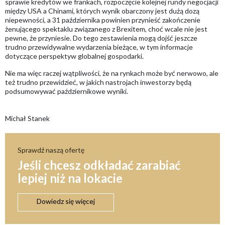
sprawie kredytów we frankach, rozpoczęcie kolejnej rundy negocjacji
między USA a Chinami, których wynik obarczony jest dużą dozą
niepewności, a 31 października powinien przynieść zakończenie
żenującego spektaklu związanego z Brexitem, choć wcale nie jest
pewne, że przyniesie. Do tego zestawienia mogą dojść jeszcze
trudno przewidywalne wydarzenia bieżące, w tym informacje
dotyczące perspektyw globalnej gospodarki.
Nie ma więc raczej wątpliwości, że na rynkach może być nerwowo, ale
też trudno przewidzieć, w jakich nastrojach inwestorzy będą
podsumowywać październikowe wyniki.
Michał Stanek
Sprawdź naszą ofertę
Jeśli chcesz odkładać zarabiać
lepiej niż na lokacie
Dowiedz się więcej