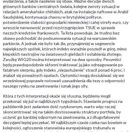
wydarzenia, a także nasilenie się obaw. Ważne decyzje dwóch
głównych banków centralnych świata, kolejne zwroty sytuacji w
relacjach amerykańsko-chińskich, atak na instalacje naftowe w Arabii
Saudyjskiej, kontynuacja chaosu w brytyjskiej polityce,
potwierdzenie słabości gospodarki niemieckiej i całej strefy euro, czy
wreszcie nerwowość przed rozstrzygnięciem TSUE w sprawie
naszych kredytów frankowych. Ta lista powoduje, że trudno bez
obawy podchodzić do podsumowania sytuacji na warszawskim
parkiecie. A jednak nie było tak źle, przynajmniej w segmencie
największych spółek, których indeks wyraźnie poszedł w górę, mimo
kiepskich nastrojów na światowych giełdach i osłabienia złotego.
Zwyżkę WIG20 można interpretować na dwa sposoby. Pesymiści
będą prawdopodobnie skłonni traktować ją jako odreagowanie po
fatalnym sierpniu, gdy indeks „niezasłużenie” stracił ponad 6 proc. i
znalazł się poważnych opałach. Optymiści mogą doszukiwać się we
wrześniowej poprawie notowań uzasadnienia dla tezy o odporności
naszego rynku na zawirowania i oznak jego siły.
Która z tych interpretacji okaże się słuszna, będziemy mogli
przekonać się już w najbliższych tygodniach. Stawianie prognoz na
październik jest zadaniem dość ryzykownym, warto więc raczej
skoncentrować się na takim dostosowaniu struktury portfela, by
uczynić go bardziej odpornym na zawirowania, a z długofalowymi
decyzjami lepiej poczekać. W najbliższym czasie czeka nas bowiem w
kolejności, ogłoszenie stanowiska europejskiego trybunału w