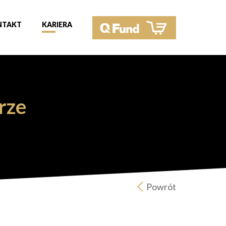
NTAKT
KARIERA
rze
Powrót