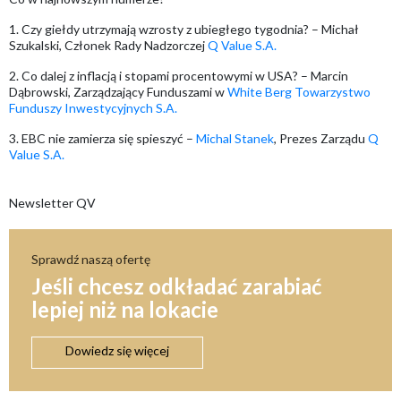
1. Czy giełdy utrzymają wzrosty z ubiegłego tygodnia? – Michał
Szukalski, Członek Rady Nadzorczej
Q Value S.A.
2. Co dalej z inflacją i stopami procentowymi w USA? – Marcin
Dąbrowski, Zarządzający Funduszami w
White Berg Towarzystwo
Funduszy Inwestycyjnych S.A.
3. EBC nie zamierza się spieszyć –
Michal Stanek
, Prezes Zarządu
Q
Value S.A.
Newsletter QV
Sprawdź naszą ofertę
Jeśli chcesz odkładać zarabiać
lepiej niż na lokacie
Dowiedz się więcej