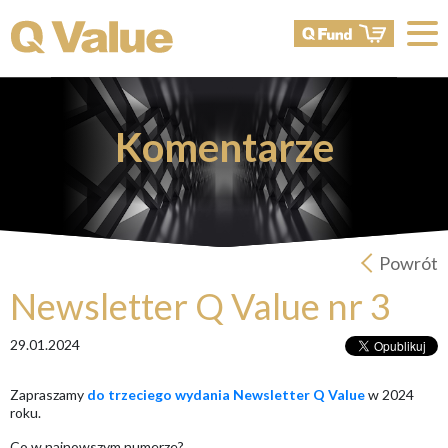
Komentarze
Powrót
Newsletter Q Value nr 3
29.01.2024
Zapraszamy
do trzeciego wydania Newsletter Q Value
w 2024
roku.
Co w najnowszym numerze?