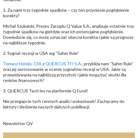
1. Za nami trzy tygodnie spadków – czy ten przyniesie pogłębienie
korekty?
Michał Szukalski, Prezes Zarządu Q Value S.A., analizuje ostatnie trzy
tygodnie spadków na giełdzie oraz ich potencjalne pogłębienie.
Dowiedzcie się, co może oznaczać obecna korekta i jakie są prognozy
na najbliższe tygodnie.
2. Sygnał recesji w USA wg “Sahm Rule”
Tomasz Hońdo, CFA
z
QUERCUS TFI S.A.
, przybliża nam “Sahm Rule”
oraz jej zastosowanie w ocenie sygnałów recesji w USA. Jakie są
przewidywania na najbliższą przyszłość i jakie mogą być skutki dla
rynków finansowych?
3. QUERCUS Tech lev na platformie Q Fund!
Nie przegapcie tych cennych analiz i wskazówek! Zachęcamy do
lektury i śledzenia naszych dalszych publikacji.
Newsletter QV