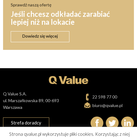
Sprawdź naszą ofertę
Jeśli chcesz odkładać zarabiać
lepiej niż na lokacie
Dowiedz się więcej
Q Value S.A.
22 598 77 00
ul. Marszałkowska 89, 00-693
biuro@qvalue.pl
Warszawa
Strefa doradcy
Strona qvalue.pl wykorzystuje pliki cookies. Korzystając z niej