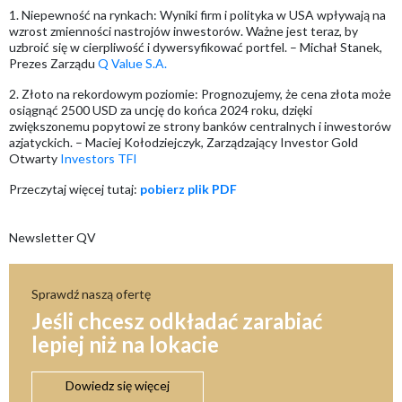
1. Niepewność na rynkach: Wyniki firm i polityka w USA wpływają na
wzrost zmienności nastrojów inwestorów. Ważne jest teraz, by
uzbroić się w cierpliwość i dywersyfikować portfel. – Michał Stanek,
Prezes Zarządu
Q Value S.A.
2. Złoto na rekordowym poziomie: Prognozujemy, że cena złota może
osiągnąć 2500 USD za uncję do końca 2024 roku, dzięki
zwiększonemu popytowi ze strony banków centralnych i inwestorów
azjatyckich. – Maciej Kołodziejczyk, Zarządzający Investor Gold
Otwarty
Investors TFI
Przeczytaj więcej tutaj:
pobierz plik PDF
Newsletter QV
Sprawdź naszą ofertę
Jeśli chcesz odkładać zarabiać
lepiej niż na lokacie
Dowiedz się więcej