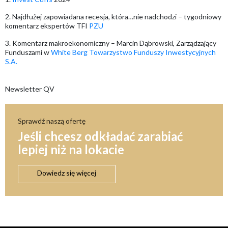
2. Najdłużej zapowiadana recesja, która…nie nadchodzi – tygodniowy
komentarz ekspertów TFI
PZU
3. Komentarz makroekonomiczny – Marcin Dąbrowski, Zarządzający
Funduszami w
White Berg Towarzystwo Funduszy Inwestycyjnych
S.A.
Newsletter QV
Sprawdź naszą ofertę
Jeśli chcesz odkładać zarabiać
lepiej niż na lokacie
Dowiedz się więcej