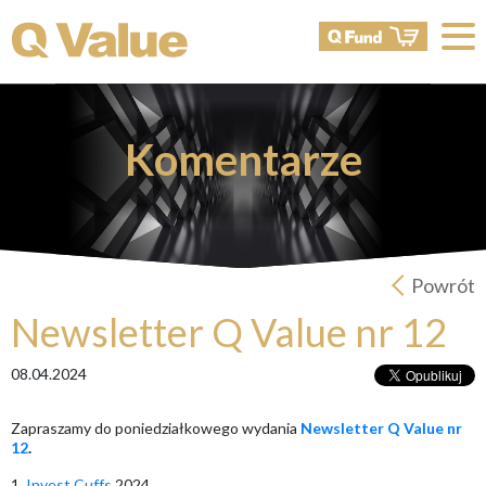
Komentarze
Powrót
Newsletter Q Value nr 12
08.04.2024
Zapraszamy do poniedziałkowego wydania
Newsletter Q Value nr
12
.
1.
Invest Cuffs
2024