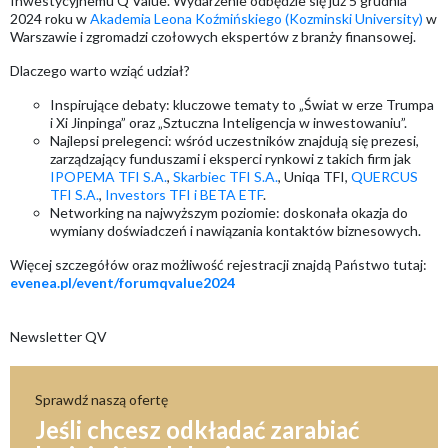
Inwestycyjnemu Q Value. Wydarzenie odbędzie się już 5 grudnia
2024 roku w
Akademia Leona Koźmińskiego (Kozminski University)
w
Warszawie i zgromadzi czołowych ekspertów z branży finansowej.
Dlaczego warto wziąć udział?
Inspirujące debaty: kluczowe tematy to „Świat w erze Trumpa
i Xi Jinpinga” oraz „Sztuczna Inteligencja w inwestowaniu”.
Najlepsi prelegenci: wśród uczestników znajdują się prezesi,
zarządzający funduszami i eksperci rynkowi z takich firm jak
IPOPEMA TFI S.A.
,
Skarbiec TFI S.A.
, Uniqa TFI,
QUERCUS
TFI S.A.
,
Investors TFI i
BETA ETF
.
Networking na najwyższym poziomie: doskonała okazja do
wymiany doświadczeń i nawiązania kontaktów biznesowych.
Więcej szczegółów oraz możliwość rejestracji znajdą Państwo tutaj:
evenea.pl/event/forumqvalue2024
Newsletter QV
Sprawdź naszą ofertę
Jeśli chcesz odkładać zarabiać