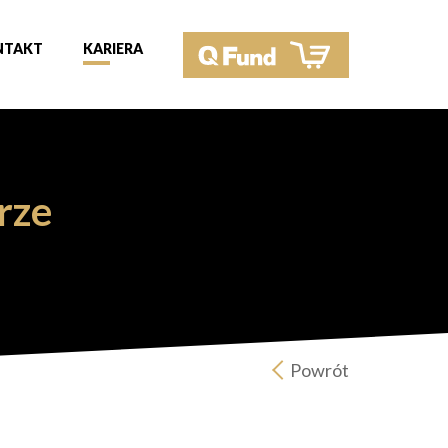
NTAKT
KARIERA
rze
Powrót