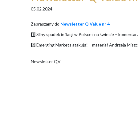
05.02.2024
Zapraszamy do
Newsletter Q Value nr 4
1️⃣ Silny spadek inflacji w Polsce i na świecie – komen
2️⃣ Emerging Markets atakują! – materiał Andrzeja Misz
Newsletter QV