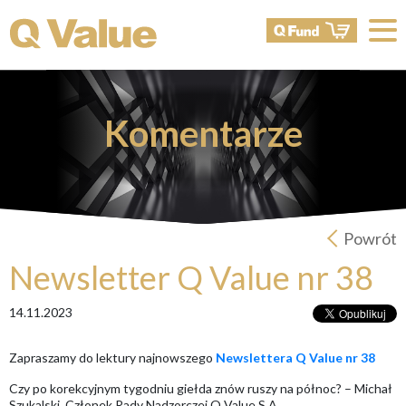
Komentarze
Powrót
Newsletter Q Value nr 38
14.11.2023
Zapraszamy do lektury najnowszego
Newslettera Q Value nr 38
Czy po korekcyjnym tygodniu giełda znów ruszy na północ? – Michał
Szukalski, Członek Rady Nadzorczej Q Value S.A.