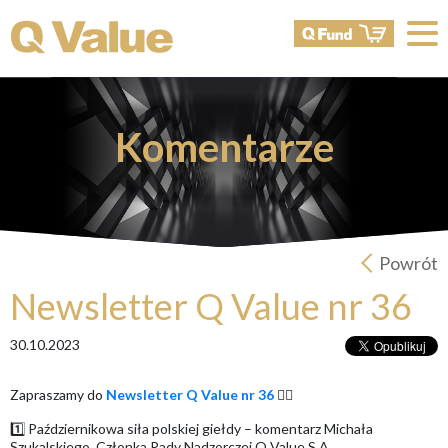
Komentarze
Powrót
Newsletter Q Value nr 36
30.10.2023
Zapraszamy do
Newsletter Q Value nr 36
👇🏻
1️⃣ Październikowa siła polskiej giełdy – komentarz Michała
Szukalskiego, Członka Rady Nadzorczej Q Value S.A.