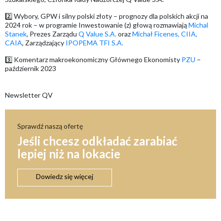
2️⃣ Wybory, GPW i silny polski złoty – prognozy dla polskich akcji na
2024 rok – w programie Inwestowanie (z) głową rozmawiają
Michal
Stanek
, Prezes Zarządu
Q Value S.A.
oraz
Michał Ficenes, CIIA,
CAIA
, Zarządzający
IPOPEMA TFI S.A.
3️⃣ Komentarz makroekonomiczny Głównego Ekonomisty
PZU
–
październik 2023
Newsletter QV
Sprawdź naszą ofertę
Jeśli chcesz odkładać zarabiać
lepiej niż na lokacie
Dowiedz się więcej