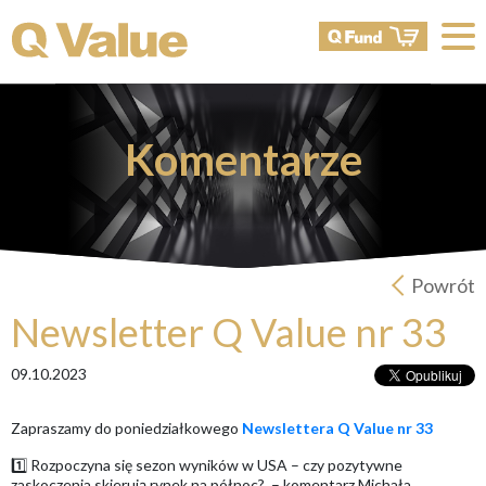
Komentarze
Powrót
Newsletter Q Value nr 33
09.10.2023
Zapraszamy do poniedziałkowego
Newslettera Q Value nr 33
1️⃣ Rozpoczyna się sezon wyników w USA – czy pozytywne
zaskoczenia skierują rynek na północ? – komentarz Michała