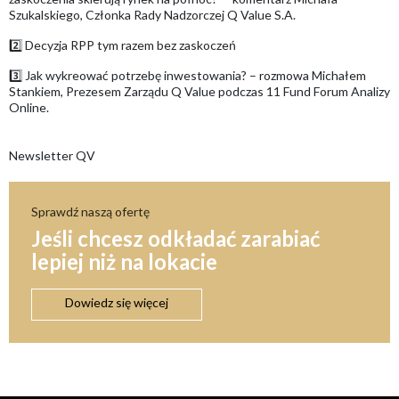
Szukalskiego, Członka Rady Nadzorczej Q Value S.A.
2️⃣ Decyzja RPP tym razem bez zaskoczeń
3️⃣ Jak wykreować potrzebę inwestowania? – rozmowa
Michałem
Stankiem, Prezesem Zarządu Q Value podczas 11 Fund Forum Analizy
Online.
Newsletter QV
Sprawdź naszą ofertę
Jeśli chcesz odkładać zarabiać
lepiej niż na lokacie
Dowiedz się więcej