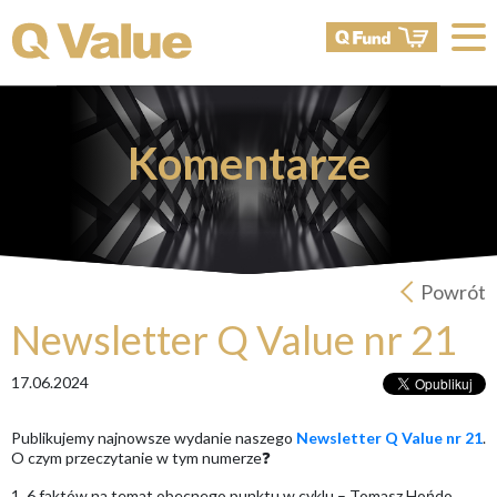
Komentarze
Powrót
Newsletter Q Value nr 21
17.06.2024
Publikujemy najnowsze wydanie naszego
Newsletter Q Value nr 21
.
O czym przeczytanie w tym numerze❓
1. 6 faktów na temat obecnego punktu w cyklu – Tomasz Hońdo,