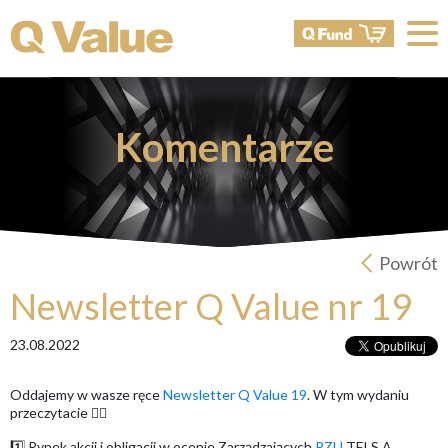
Komentarze
Powrót
Newsletter Q Value nr 19
23.08.2022
Oddajemy w wasze ręce
Newsletter Q Value 19
. W tym wydaniu
przeczytacie 👇🏻
1️⃣ Rynek akcji i obligacji w ocenie Zarządzających
PZU
TFI S.A.