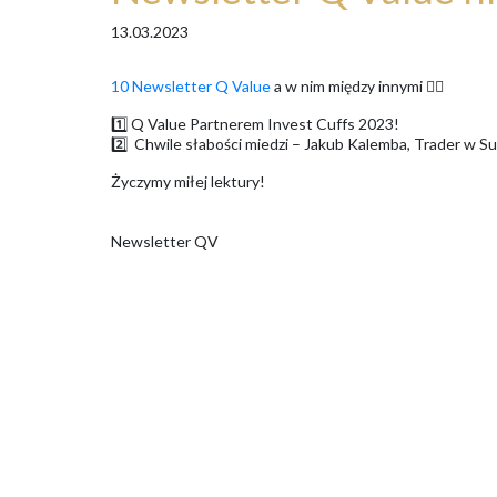
13.03.2023
10 Newsletter Q Value
a w nim między innymi 👇🏻
1️⃣ Q Value Partnerem Invest Cuffs 2023!
2️⃣ Chwile słabości miedzi – Jakub Kalemba, Trader w S
Życzymy miłej lektury!
Newsletter QV