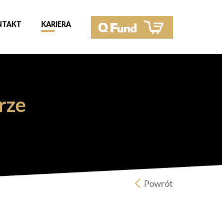
NTAKT
KARIERA
rze
Powrót