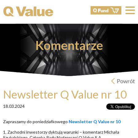
Komentarze
Powrót
Newsletter Q Value nr 10
18.03.2024
Zapraszamy do poniedziałkowego
Newsletter Q Value nr 10
1. Zachodni inwestorzy dyktują warunki – komentarz Michała
Szukalskiego, Członka Rady Nadzorczej Q Value S.A.