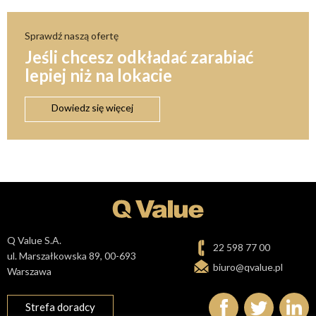
Sprawdź naszą ofertę
Jeśli chcesz odkładać zarabiać
lepiej niż na lokacie
Dowiedz się więcej
Q Value S.A.
22 598 77 00
ul. Marszałkowska 89, 00-693
biuro@qvalue.pl
Warszawa
Strefa doradcy