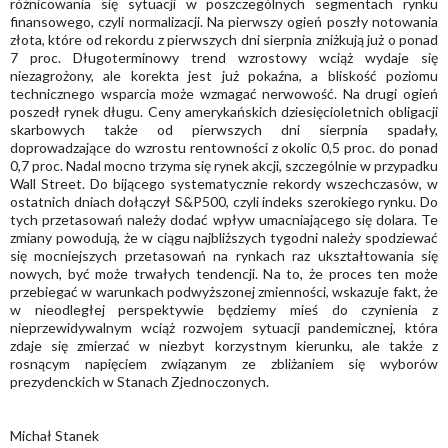
różnicowania się sytuacji w poszczególnych segmentach rynku
finansowego, czyli normalizacji. Na pierwszy ogień poszły notowania
złota, które od rekordu z pierwszych dni sierpnia zniżkują już o ponad
7 proc. Długoterminowy trend wzrostowy wciąż wydaje się
niezagrożony, ale korekta jest już pokaźna, a bliskość poziomu
technicznego wsparcia może wzmagać nerwowość. Na drugi ogień
poszedł rynek długu. Ceny amerykańskich dziesięcioletnich obligacji
skarbowych także od pierwszych dni sierpnia spadały,
doprowadzające do wzrostu rentowności z okolic 0,5 proc. do ponad
0,7 proc. Nadal mocno trzyma się rynek akcji, szczególnie w przypadku
Wall Street. Do bijącego systematycznie rekordy wszechczasów, w
ostatnich dniach dołączył S&P500, czyli indeks szerokiego rynku. Do
tych przetasowań należy dodać wpływ umacniającego się dolara. Te
zmiany powodują, że w ciągu najbliższych tygodni należy spodziewać
się mocniejszych przetasowań na rynkach raz ukształtowania się
nowych, być może trwałych tendencji. Na to, że proces ten może
przebiegać w warunkach podwyższonej zmienności, wskazuje fakt, że
w nieodległej perspektywie będziemy mieś do czynienia z
nieprzewidywalnym wciąż rozwojem sytuacji pandemicznej, która
zdaje się zmierzać w niezbyt korzystnym kierunku, ale także z
rosnącym napięciem związanym ze zbliżaniem się wyborów
prezydenckich w Stanach Zjednoczonych.
Michał Stanek