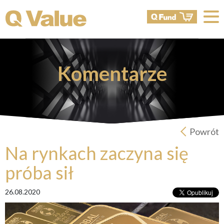
Komentarze
Powrót
Na rynkach zaczyna się
próba sił
26.08.2020