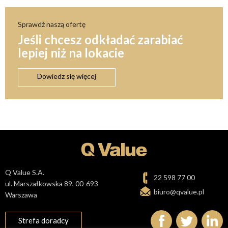
Sprawdź naszą ofertę
Jeśli chcesz odkładać zarabiać
lepiej niż na lokacie
Dowiedz się więcej
Q Value S.A.
22 598 77 00
ul. Marszałkowska 89, 00-693
biuro@qvalue.pl
Warszawa
Strefa doradcy