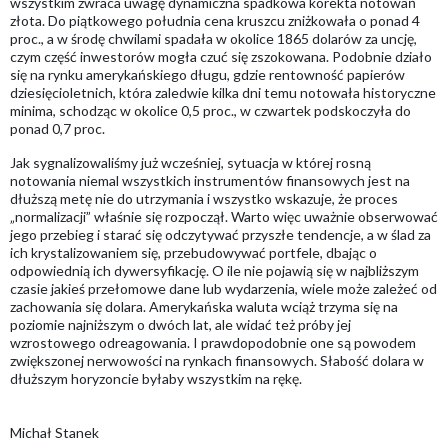
wszystkim zwraca uwagę dynamiczna spadkowa korekta notowań
złota. Do piątkowego południa cena kruszcu zniżkowała o ponad 4
proc., a w środę chwilami spadała w okolice 1865 dolarów za uncję,
czym część inwestorów mogła czuć się zszokowana. Podobnie działo
się na rynku amerykańskiego długu, gdzie rentowność papierów
dziesięcioletnich, która zaledwie kilka dni temu notowała historyczne
minima, schodząc w okolice 0,5 proc., w czwartek podskoczyła do
ponad 0,7 proc.
Jak sygnalizowaliśmy już wcześniej, sytuacja w której rosną
notowania niemal wszystkich instrumentów finansowych jest na
dłuższą metę nie do utrzymania i wszystko wskazuje, że proces
„normalizacji” właśnie się rozpoczął. Warto więc uważnie obserwować
jego przebieg i starać się odczytywać przyszłe tendencje, a w ślad za
ich krystalizowaniem się, przebudowywać portfele, dbając o
odpowiednią ich dywersyfikację. O ile nie pojawią się w najbliższym
czasie jakieś przełomowe dane lub wydarzenia, wiele może zależeć od
zachowania się dolara. Amerykańska waluta wciąż trzyma się na
poziomie najniższym o dwóch lat, ale widać też próby jej
wzrostowego odreagowania. I prawdopodobnie one są powodem
zwiększonej nerwowości na rynkach finansowych. Słabość dolara w
dłuższym horyzoncie byłaby wszystkim na rękę.
Michał Stanek