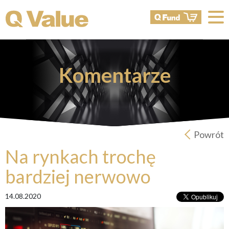
Komentarze
Powrót
Na rynkach trochę
bardziej nerwowo
14.08.2020