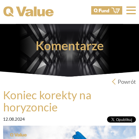
Komentarze
Powrót
Koniec korekty na
horyzoncie
12.08.2024