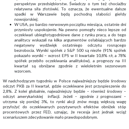
perspektyw przedsiębiorstw. Świadczy o tym też chociażby
relatywna siła złotówki. To oznacza, że ewentualne dalsze
spadki w Warszawie będą pochodną słabości giełdy
nowojorskiej;
W USA, po bardzo nerwowym początku miesiąca, ostatnie dni
przyniosły uspokojenie. Na pewno pomogły nieco lepsze od
oczekiwań ubiegłotygodniowe dane z rynku pracy, a do tego
analitycy wskazali na kilka argumentów osłabiających bardzo
negatywny wydźwięk ostatniego odczytu rosnącego
bezrobocia. Wyniki spółek z S&P 500 są niezłe (91% spółek
pokazało wyniki – wzrost EPS w II kwartale 10,8% r/r, a 78%
spółek przebiło oczekiwania analityków), a prognozy na III
kwartał są obniżane zgodnie z wieloletnim sezonowym
wzorcem.
W nadchodzącym tygodniu w Polsce najważniejszy będzie środowy
odczyt PKB za II kwartał, gdzie oczekiwane jest przyspieszenie do
2,8%. Z kolei globalnie, najważniejszy będzie – również środowy –
odczyt amerykańskiej inflacji. Jeżeli – zgodnie z prognozami –
utrzyma się poniżej 3%, to rynki akcji znów mogą większą wagę
przyłożyć do oczekiwanych pozytywnych efektów obniżek stóp
procentowych przez FED, uznając, że recesja jest jednak wciąż
scenariuszem zdecydowanie mało prawdopodobnym.