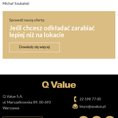
Michał Szukalski
Sprawdź naszą ofertę
Jeśli chcesz odkładać zarabiać
lepiej niż na lokacie
Dowiedz się więcej
Q Value S.A.
22 598 77 00
ul. Marszałkowska 89, 00-693
biuro@qvalue.pl
Warszawa