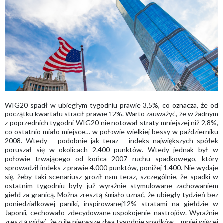
WIG20 spadł w ubiegłym tygodniu prawie 3,5%, co oznacza, że od
początku kwartału stracił prawie 12%. Warto zauważyć, że w żadnym
z poprzednich tygodni WIG20 nie notował straty mniejszej niż 2,8%,
co ostatnio miało miejsce… w połowie wielkiej bessy w październiku
2008. Wtedy – podobnie jak teraz – indeks największych spółek
poruszał się w okolicach 2.400 punktów. Wtedy jednak był w
połowie trwającego od końca 2007 ruchu spadkowego, który
sprowadził indeks z prawie 4.000 punktów, poniżej 1.400. Nie wydaje
się, żeby taki scenariusz groził nam teraz, szczególnie, że spadki w
ostatnim tygodniu były już wyraźnie stymulowane zachowaniem
giełd za granicą. Można zresztą śmiało uznać, że ubiegły tydzień bez
poniedziałkowej paniki, inspirowanej12% stratami na giełdzie w
Japonii, cechowało zdecydowane uspokojenie nastrojów. Wyraźnie
zresztą widać, że o ile pierwsze dwa tygodnie spadków – mniej więcej