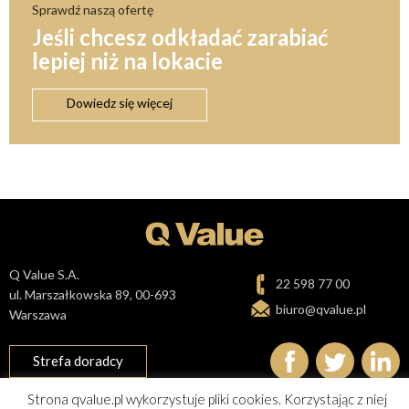
Sprawdź naszą ofertę
Jeśli chcesz odkładać zarabiać
lepiej niż na lokacie
Dowiedz się więcej
Q Value S.A.
22 598 77 00
ul. Marszałkowska 89, 00-693
biuro@qvalue.pl
Warszawa
Strefa doradcy
Strona qvalue.pl wykorzystuje pliki cookies. Korzystając z niej
Polityka prywatności i cookies
Mapa Strony