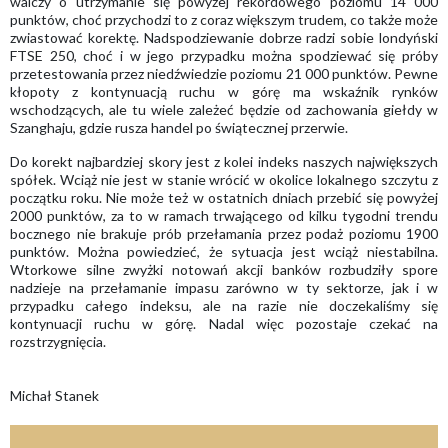
walczy o utrzymanie się powyżej rekordowego poziomu 14 000
punktów, choć przychodzi to z coraz większym trudem, co także może
zwiastować korektę. Nadspodziewanie dobrze radzi sobie londyński
FTSE 250, choć i w jego przypadku można spodziewać się próby
przetestowania przez niedźwiedzie poziomu 21 000 punktów. Pewne
kłopoty z kontynuacją ruchu w górę ma wskaźnik rynków
wschodzących, ale tu wiele zależeć będzie od zachowania giełdy w
Szanghaju, gdzie rusza handel po świątecznej przerwie.
Do korekt najbardziej skory jest z kolei indeks naszych największych
spółek. Wciąż nie jest w stanie wrócić w okolice lokalnego szczytu z
początku roku. Nie może też w ostatnich dniach przebić się powyżej
2000 punktów, za to w ramach trwającego od kilku tygodni trendu
bocznego nie brakuje prób przełamania przez podaż poziomu 1900
punktów. Można powiedzieć, że sytuacja jest wciąż niestabilna.
Wtorkowe silne zwyżki notowań akcji banków rozbudziły spore
nadzieje na przełamanie impasu zarówno w ty sektorze, jak i w
przypadku całego indeksu, ale na razie nie doczekaliśmy się
kontynuacji ruchu w górę. Nadal więc pozostaje czekać na
rozstrzygnięcia.
Michał Stanek