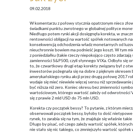
09.02.2018
W komentarzu z połowy stycznia opatrzonym nieco złow
świadkami punktu zwrotnego w globalnej polityce monet
Niedługo potem rynki akcji dosięgnęła korekta, w znac
rentowności obligacji na wartość spółek notowanych na 
konsekwencją odchodzenia władz monetarnych od luzowa
nieuchronnie bowiem ma podnieść jego koszt. W tym mie
z poniedziałku (takie rzeczy niepokojąco często zdarzają 
zamienności S&P500, czyli słynnego VIXa. Odbyło się 
to, że czwartkowy drugi etap korekty związany był z otw
inwestorów pożegnała się na dobre z pięknym okresem br
amerykańskiego rynku akcji przez drugą połowę 2017 r
wydaje się mieć niewiele więcej sensu niż sprzedawanie 
być niższa niż zero. Koniec okresu bez zmienności symbol
wartościowym, którego wartość zależy od odwrotności VI
się z prawie 2 mld USD do 75 mln USD.
Korekta czy początek bessy? To pytanie, z którym mierzą
obserwowali początek bessy, byłoby to dość nietypowe 
rynek, to zarabia się na tym, że znajduje się właśnie tak
Długo by pisać, od czego zależy wartość spółek, których
nie stało się nic takiego, co zmniejszyło wartość spół