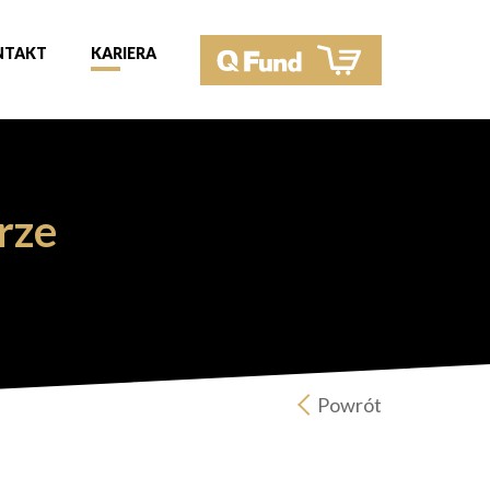
NTAKT
KARIERA
rze
Powrót