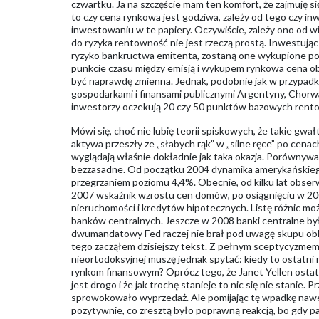
czwartku. Ja na szczęście mam ten komfort, że zajmuję si
to czy cena rynkowa jest godziwa, zależy od tego czy i
inwestowaniu w te papiery. Oczywiście, zależy ono od wi
do ryzyka rentowność nie jest rzeczą prostą. Inwestując
ryzyko bankructwa emitenta, zostaną one wykupione po 
punkcie czasu między emisją i wykupem rynkowa cena obl
być naprawdę zmienna. Jednak, podobnie jak w przypadku a
gospodarkami i finansami publicznymi Argentyny, Chorwac
inwestorzy oczekują 20 czy 50 punktów bazowych rento
Mówi się, choć nie lubię teorii spiskowych, że takie gwał
aktywa przeszły ze „słabych rąk” w „silne ręce” po cen
wyglądają właśnie dokładnie jak taka okazja. Porównywa
bezzasadne. Od początku 2004 dynamika amerykańskiego
przegrzaniem poziomu 4,4%. Obecnie, od kilku lat obse
2007 wskaźnik wzrostu cen domów, po osiągnięciu w 200
nieruchomości i kredytów hipotecznych. Listę różnic mo
banków centralnych. Jeszcze w 2008 banki centralne by
dwumandatowy Fed raczej nie brał pod uwagę skupu obli
tego zacząłem dzisiejszy tekst. Z pełnym sceptycyzmem co
nieortodoksyjnej muszę jednak spytać: kiedy to ostatni r
rynkom finansowym? Oprócz tego, że Janet Yellen ostatn
jest drogo i że jak trochę stanieje to nic się nie stanie.
sprowokowało wyprzedaż. Ale pomijając tę wpadkę nawet
pozytywnie, co zresztą było poprawną reakcją, bo gdy pac