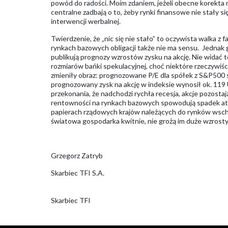
powód do radości. Moim zdaniem, jeżeli obecne korekta 
centralne zadbają o to, żeby rynki finansowe nie stały s
interwencji werbalnej.
Twierdzenie, że „nic się nie stało” to oczywista walka z
rynkach bazowych obligacji także nie ma sensu. Jednak g
publikują prognozy wzrostów zysku na akcję. Nie widać 
rozmiarów bańki spekulacyjnej, choć niektóre rzeczywiśc
zmieniły obraz: prognozowane P/E dla spółek z S&P500 s
prognozowany zysk na akcję w indeksie wynosił ok. 119 U
przekonania, że nadchodzi rychła recesja, akcje pozostaj
rentowności na rynkach bazowych spowodują spadek atra
papierach rządowych krajów należących do rynków wscho
światowa gospodarka kwitnie, nie grożą im duże wzrosty
Grzegorz Zatryb
Skarbiec TFI S.A.
Skarbiec TFI