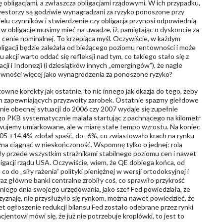
ę obligacjami, a zwłaszcza obligacjami rządowymi. W ich przypadku,
nwestorzy są godziwie wynagradzani za ryzyko ponoszone przy
elu czynników i stwierdzenie czy obligacja przynosi odpowiednią
 w obligacje musimy mieć na uwadze, iż, pamiętając o dyskoncie za
cenie nominalnej. To krzepiąca myśl. Oczywiście, w każdym
igacji będzie zależała od bieżącego poziomu rentowności i może
kcji warto oddać się refleksji nad tym, co takiego stało się z
ji i Indonezji (i dziesiątków innych „emergingów”), że nagle
wności więcej jako wynagrodzenia za ponoszone ryzyko?
towne korekty jak ostatnie, to nic innego jak okazja do tego, żeby
ach zapewniających przyzwoity zarobek. Ostatnie spazmy giełdowe
nie obecnej sytuacji do 2006 czy 2007 wydaje się zupełnie
 PKB systematycznie malała startując z pachnącego na kilometr
rwujemy umiarkowane, ale w miarę stałe tempo wzrostu. Na koniec
5 +14,4% zdołał spaść, do -6%, co zwiastowało krach na rynku
żna ciągnąć w nieskończoność. Wspomnę tylko o jednej: rola
ły przede wszystkim strażnikami stabilnego poziomu cen i nawet
gacji rządu USA. Oczywiście, wiem, że QE dobiega końca, od
 do „siły rażenia” polityki pieniężnej w wersji ortodoksyjnej i
az główne banki centralne zrobiły coś, co sprawiło przykrość
iego dnia swojego urzędowania, jako szef Fed powiedziała, że
 Przyznaję, nie przysłużyło się rynkom, można nawet powiedzieć, że
 ogłoszenie redukcji bilansu Fed zostało odebrane przez rynki
jentowi mówi się, że już nie potrzebuje kroplówki, to jest to