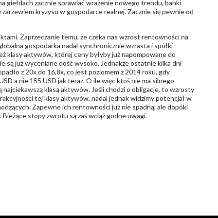
na giełdach zacznie sprawiać wrażenie nowego trendu, banki
ię zarzewiem kryzysu w gospodarce realnej. Zacznie się pewnie od
 faktami. Zaprzeczanie temu, że czeka nas wzrost rentowności na
lobalna gospodarka nadal synchronicznie wzrasta i spółki
też klasy aktywów, której ceny byłyby już napompowane do
ie są już wyceniane dość wysoko. Jednakże ostatnie kilka dni
padło z 20x do 16,8x, co jest poziomem z 2014 roku, gdy
SD a nie 155 USD jak teraz. O ile więc ktoś nie ma silnego
ą najciekawszą klasą aktywów. Jeśli chodzi o obligacje, to wzrosty
kcyjności tej klasy aktywów, nadal jednak widzimy potencjał w
dzących. Zapewne ich rentowności już nie spadną, ale dopóki
. Bieżące stopy zwrotu są zaś wciąż godne uwagi.