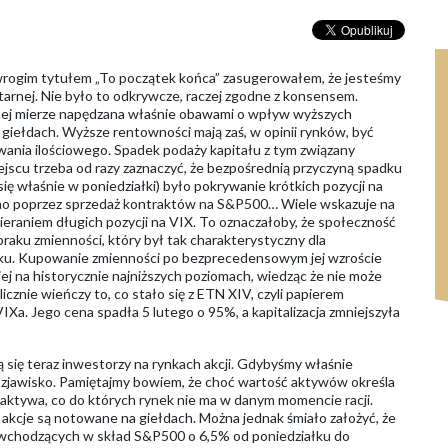
rogim tytułem „To początek końca” zasugerowałem, że jesteśmy
arnej. Nie było to odkrywcze, raczej zgodne z konsensem.
znej mierze napędzana właśnie obawami o wpływ wyższych
giełdach. Wyższe rentowności mają zaś, w opinii rynków, być
nia ilościowego. Spadek podaży kapitału z tym związany
jscu trzeba od razy zaznaczyć, że bezpośrednią przyczyną spadku
się właśnie w poniedziałki) było pokrywanie krótkich pozycji na
ono poprzez sprzedaż kontraktów na S&P500… Wiele wskazuje na
ieraniem długich pozycji na VIX. To oznaczałoby, że społeczność
aku zmienności, który był tak charakterystyczny dla
oku. Kupowanie zmienności po bezprecedensowym jej wzroście
jej na historycznie najniższych poziomach, wiedząc że nie może
icznie wieńczy to, co stało się z ETN XIV, czyli papierem
Xa. Jego cena spadła 5 lutego o 95%, a kapitalizacja zmniejszyła
 się teraz inwestorzy na rynkach akcji. Gdybyśmy właśnie
zjawisko. Pamiętajmy bowiem, że choć wartość aktywów określa
ie aktywa, co do których rynek nie ma w danym momencie racji.
 akcje są notowane na giełdach. Można jednak śmiało założyć, że
ek wchodzących w skład S&P500 o 6,5% od poniedziałku do