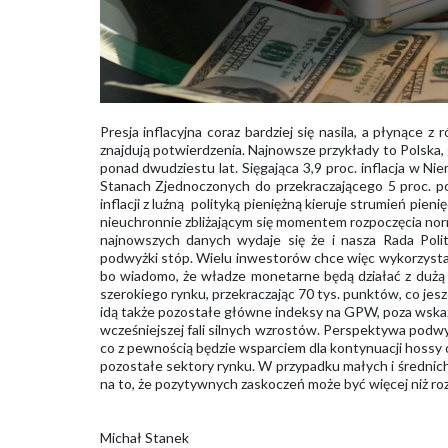
Presja inflacyjna coraz bardziej się nasila, a płynące z 
znajdują potwierdzenia. Najnowsze przykłady to Polska, g
ponad dwudziestu lat. Sięgająca 3,9 proc. inflacja w Ni
Stanach Zjednoczonych do przekraczającego 5 proc. po
inflacji z luźną polityką pieniężną kieruje strumień pien
nieuchronnie zbliżającym się momentem rozpoczęcia norm
najnowszych danych wydaje się że i nasza Rada Polit
podwyżki stóp. Wielu inwestorów chce więc wykorzystać 
bo wiadomo, że władze monetarne będą działać z dużą 
szerokiego rynku, przekraczając 70 tys. punktów, co j
idą także pozostałe główne indeksy na GPW, poza wskaźn
wcześniejszej fali silnych wzrostów. Perspektywa pod
co z pewnością będzie wsparciem dla kontynuacji hossy 
pozostałe sektory rynku. W przypadku małych i średnic
na to, że pozytywnych zaskoczeń może być więcej niż ro
Michał Stanek