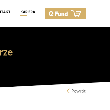
NTAKT
KARIERA
rze
Powrót