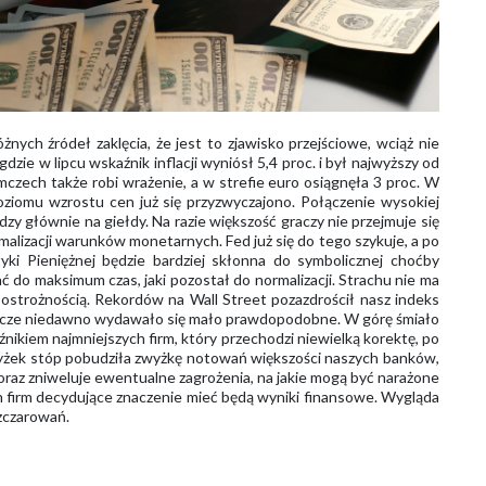
różnych źródeł zaklęcia, że jest to zjawisko przejściowe, wciąż nie
dzie w lipcu wskaźnik inflacji wyniósł 5,4 proc. i był najwyższy od
emczech także robi wrażenie, a w strefie euro osiągnęła 3 proc. W
ziomu wzrostu cen już się przyzwyczajono. Połączenie wysokiej
iędzy głównie na giełdy. Na razie większość graczy nie przejmuje się
alizacji warunków monetarnych. Fed już się do tego szykuje, a po
yki Pieniężnej będzie bardziej skłonna do symbolicznej choćby
do maksimum czas, jaki pozostał do normalizacji. Strachu nie ma
ostrożnością. Rekordów na Wall Street pozazdrościł nasz indeks
eszcze niedawno wydawało się mało prawdopodobne. W górę śmiało
ikiem najmniejszych firm, który przechodzi niewielką korektę, po
wyżek stóp pobudziła zwyżkę notowań większości naszych banków,
oraz zniweluje ewentualne zagrożenia, na jakie mogą być narażone
h firm decydujące znaczenie mieć będą wyniki finansowe. Wygląda
zczarowań.