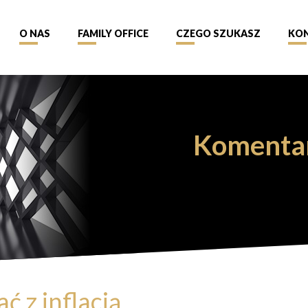
O NAS
FAMILY OFFICE
CZEGO SZUKASZ
KO
Komenta
ć z inflacją