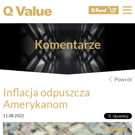
Komentarze
Powrót
Inflacja odpuszcza
Amerykanom
11.08.2022