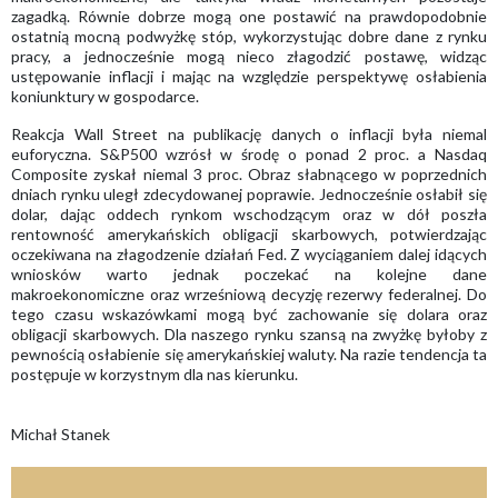
zagadką. Równie dobrze mogą one postawić na prawdopodobnie
ostatnią mocną podwyżkę stóp, wykorzystując dobre dane z rynku
pracy, a jednocześnie mogą nieco złagodzić postawę, widząc
ustępowanie inflacji i mając na względzie perspektywę osłabienia
koniunktury w gospodarce.
Reakcja Wall Street na publikację danych o inflacji była niemal
euforyczna. S&P500 wzrósł w środę o ponad 2 proc. a Nasdaq
Composite zyskał niemal 3 proc. Obraz słabnącego w poprzednich
dniach rynku uległ zdecydowanej poprawie. Jednocześnie osłabił się
dolar, dając oddech rynkom wschodzącym oraz w dół poszła
rentowność amerykańskich obligacji skarbowych, potwierdzając
oczekiwana na złagodzenie działań Fed. Z wyciąganiem dalej idących
wniosków warto jednak poczekać na kolejne dane
makroekonomiczne oraz wrześniową decyzję rezerwy federalnej. Do
tego czasu wskazówkami mogą być zachowanie się dolara oraz
obligacji skarbowych. Dla naszego rynku szansą na zwyżkę byłoby z
pewnością osłabienie się amerykańskiej waluty. Na razie tendencja ta
postępuje w korzystnym dla nas kierunku.
Michał Stanek