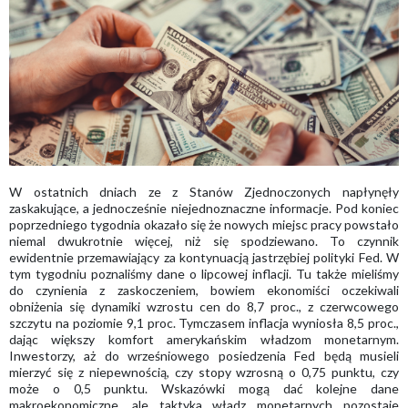
W ostatnich dniach ze z Stanów Zjednoczonych napłynęły
zaskakujące, a jednocześnie niejednoznaczne informacje. Pod koniec
poprzedniego tygodnia okazało się że nowych miejsc pracy powstało
niemal dwukrotnie więcej, niż się spodziewano. To czynnik
ewidentnie przemawiający za kontynuacją jastrzębiej polityki Fed. W
tym tygodniu poznaliśmy dane o lipcowej inflacji. Tu także mieliśmy
do czynienia z zaskoczeniem, bowiem ekonomiści oczekiwali
obniżenia się dynamiki wzrostu cen do 8,7 proc., z czerwcowego
szczytu na poziomie 9,1 proc. Tymczasem inflacja wyniosła 8,5 proc.,
dając większy komfort amerykańskim władzom monetarnym.
Inwestorzy, aż do wrześniowego posiedzenia Fed będą musieli
mierzyć się z niepewnością, czy stopy wzrosną o 0,75 punktu, czy
może o 0,5 punktu. Wskazówki mogą dać kolejne dane
makroekonomiczne, ale taktyka władz monetarnych pozostaje