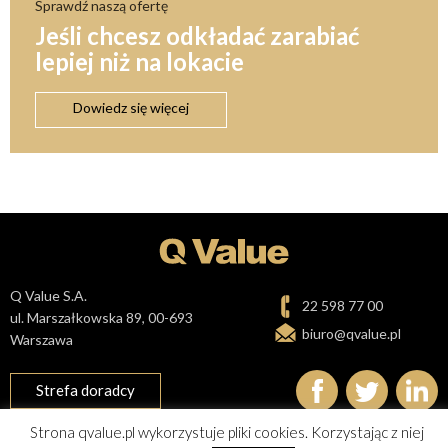
Sprawdź naszą ofertę
Jeśli chcesz odkładać zarabiać
lepiej niż na lokacie
Dowiedz się więcej
Q Value S.A.
22 598 77 00
ul. Marszałkowska 89, 00-693
biuro@qvalue.pl
Warszawa
Strefa doradcy
Strona qvalue.pl wykorzystuje pliki cookies. Korzystając z niej
Polityka prywatności i cookies
Mapa Strony