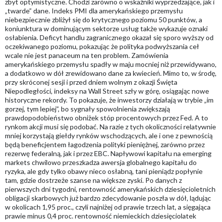
zbyt optymistyczne. Chodzi zarówno o wskaźniki wyprzedzające, jak i
„twarde” dane. Indeks PMI dla amerykańskiego przemysłu
niebezpiecznie zbliżył się do krytycznego poziomu 50 punktów, a
koniunktura w dominującym sektorze usług także wykazuje oznaki
osłabienia. Deficyt handlu zagranicznego okazał się sporo wyższy od
oczekiwanego poziomu, pokazując że polityka podwyższania ceł
wcale nie jest panaceum na ten problem. Zamówienia
amerykańskiego przemysłu spadły w maju mocniej niż przewidywano,
a dodatkowo w dół zrewidowano dane za kwiecień. Mimo to, w środę,
przy skróconej sesji i przed dniem wolnym z okazji Święta
Niepodległości, indeksy na Wall Street szły w górę, osiągając nowe
historyczne rekordy. To pokazuje, że inwestorzy działają w trybie „im
gorzej, tym lepiej”, bo sygnały spowolnienia zwiększają
prawdopodobieństwo obniżek stóp procentowych przez Fed. A to
rynkom akcji musi się podobać. Na razie z tych okoliczności relatywnie
mniej korzystają giełdy rynków wschodzących, ale i one z pewnością
będą beneficjentem łagodzenia polityki pieniężnej, zarówno przez
rezerwę federalną, jak i przez EBC. Napływowi kapitału na emerging
markets chwilowo przeszkadza awersja globalnego kapitału do
ryzyka, ale gdy tylko obawy nieco osłabną, tani pieniądz popłynie
tam, gdzie dostrzeże szanse na większe zyski. Po danych z
pierwszych dni tygodni, rentowność amerykańskich dziesięcioletnich
obligacji skarbowych już bardzo zdecydowanie poszła w dół, lądując
w okolicach 1,95 proc., czyli najniżej od prawie trzech lat, a sięgająca
prawie minus 0,4 proc. rentowność niemieckich dziesięciolatek