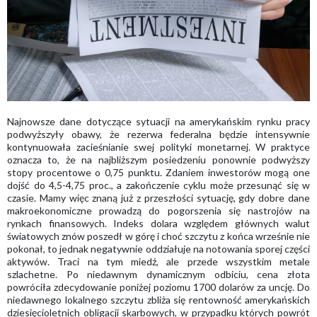
Najnowsze dane dotyczące sytuacji na amerykańskim rynku pracy
podwyższyły obawy, że rezerwa federalna będzie intensywnie
kontynuowała zacieśnianie swej polityki monetarnej. W praktyce
oznacza to, że na najbliższym posiedzeniu ponownie podwyższy
stopy procentowe o 0,75 punktu. Zdaniem inwestorów mogą one
dojść do 4,5-4,75 proc., a zakończenie cyklu może przesunąć się w
czasie. Mamy więc znaną już z przeszłości sytuację, gdy dobre dane
makroekonomiczne prowadzą do pogorszenia się nastrojów na
rynkach finansowych. Indeks dolara względem głównych walut
światowych znów poszedł w górę i choć szczytu z końca wrześnie nie
pokonał, to jednak negatywnie oddziałuje na notowania sporej części
aktywów. Traci na tym miedź, ale przede wszystkim metale
szlachetne. Po niedawnym dynamicznym odbiciu, cena złota
powróciła zdecydowanie poniżej poziomu 1700 dolarów za uncję. Do
niedawnego lokalnego szczytu zbliża się rentowność amerykańskich
dziesięcioletnich obligacji skarbowych, w przypadku których powrót