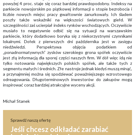
powyżej 4 proc. staje się coraz bardziej prawdopodobny. Indeksy na
parkiecie nowojorskim po piątkowej informacji o stopie bezrobocia i
liczbie nowych miejsc pracy gwałtownie zanurkowały. Ich śladem
poszły także wskaźniki na większości światowych giełd. W
szczególności zaś ucierpiał indeks rynków wschodzących. Oczywiście
musiało to negatywnie odbić się na sytuacji na warszawskim
parkiecie, który dodatkowo boryka się z niekorzystnymi czynnikami
lokalnymi. Dołek z pierwszych dni października jest w zasięgu
niedźwiedzi. Perspektywa objęcia podatkiem od
„ponadnormatywnych” zysków szerokiego grona spółek oczywiście
jest złą informacją dla sporej części naszych firm. W dół więc idą nie
tylko notowania największych polskich spółek, ale także tych z
segmentu małych i średnich. Złe nastroje jednak kiedyś muszą minąć,
a przynajmniej można się spodziewać poważniejszego wzrostowego
odreagowania. Długoterminowych inwestorów do zakupów mogą
inspirować coraz bardziej atrakcyjne wyceny akcji.
Michał Stanek
Sprawdź naszą ofertę
Jeśli chcesz odkładać zarabiać