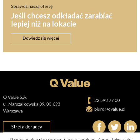
Sprawdź naszą ofertę
Jeśli chcesz odkładać zarabiać
lepiej niż na lokacie
Dowiedz się więcej
Q Value S.A.
22 598 77 00
ul. Marszałkowska 89, 00-693
biuro@qvalue.pl
Warszawa
Strefa doradcy
Strona qvalue.pl wykorzystuje pliki cookies. Korzystając z niej