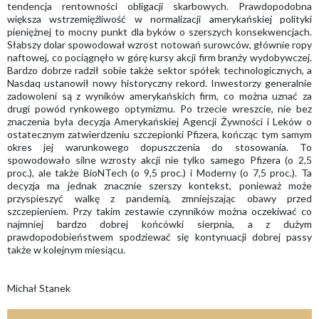
tendencja rentowności obligacji skarbowych. Prawdopodobna
większa wstrzemięźliwość w normalizacji amerykańskiej polityki
pieniężnej to mocny punkt dla byków o szerszych konsekwencjach.
Słabszy dolar spowodował wzrost notowań surowców, głównie ropy
naftowej, co pociągnęło w górę kursy akcji firm branży wydobywczej.
Bardzo dobrze radził sobie także sektor spółek technologicznych, a
Nasdaq ustanowił nowy historyczny rekord. Inwestorzy generalnie
zadowoleni są z wyników amerykańskich firm, co można uznać za
drugi powód rynkowego optymizmu. Po trzecie wreszcie, nie bez
znaczenia była decyzja Amerykańskiej Agencji Żywności i Leków o
ostatecznym zatwierdzeniu szczepionki Pfizera, kończąc tym samym
okres jej warunkowego dopuszczenia do stosowania. To
spowodowało silne wzrosty akcji nie tylko samego Pfizera (o 2,5
proc.), ale także BioNTech (o 9,5 proc.) i Moderny (o 7,5 proc.). Ta
decyzja ma jednak znacznie szerszy kontekst, ponieważ może
przyspieszyć walkę z pandemią, zmniejszając obawy przed
szczepieniem. Przy takim zestawie czynników można oczekiwać co
najmniej bardzo dobrej końcówki sierpnia, a z dużym
prawdopodobieństwem spodziewać się kontynuacji dobrej passy
także w kolejnym miesiącu.
Michał Stanek