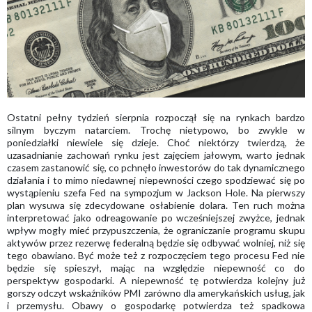
Ostatni pełny tydzień sierpnia rozpoczął się na rynkach bardzo
silnym byczym natarciem. Trochę nietypowo, bo zwykle w
poniedziałki niewiele się dzieje. Choć niektórzy twierdzą, że
uzasadnianie zachowań rynku jest zajęciem jałowym, warto jednak
czasem zastanowić się, co pchnęło inwestorów do tak dynamicznego
działania i to mimo niedawnej niepewności czego spodziewać się po
wystąpieniu szefa Fed na sympozjum w Jackson Hole. Na pierwszy
plan wysuwa się zdecydowane osłabienie dolara. Ten ruch można
interpretować jako odreagowanie po wcześniejszej zwyżce, jednak
wpływ mogły mieć przypuszczenia, że ograniczanie programu skupu
aktywów przez rezerwę federalną będzie się odbywać wolniej, niż się
tego obawiano. Być może też z rozpoczęciem tego procesu Fed nie
będzie się spieszył, mając na względzie niepewność co do
perspektyw gospodarki. A niepewność tę potwierdza kolejny już
gorszy odczyt wskaźników PMI zarówno dla amerykańskich usług, jak
i przemysłu. Obawy o gospodarkę potwierdza też spadkowa