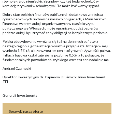
równoległą do niemieckich Bundów, czy też będą wchodzić w
korelację z rynkami wschodzącymi. To może być ważny sygnał.
Dobry stan polskich finansów publicznych dodatkowo zmniejsza
ryzyko nerwowych ruchów na naszych obligacjach, a Ministerstwo
Finansów, wzorem aukcji organizowanych w czasie kryzysu
politycznego we Włoszech, może ograniczyć podaż papierów
podczas aukcji by utrzymać ceny obligacji na bezpiecznym poziomie.
Polska zdecydowanie wyróżnia się też na tle innych państw z
naszego regionu, gdzie inflacja wyraźnie przyspiesza. Inflacja w maju
wyniosła 1,7% r/r, ale za wzrostem cen stoi głównie żywność i paliwa.
Inflacja bazowa kształtuje się na poziomie 0,5%, a to pokazuje, że
fundamentalnych powodów do szybkiego wzrostu cen nadal nie ma.
Andrzej Czarnecki
Dyrektor Inwestycyjny ds. Papierów Dłużnych Union Investment
TFI
Generali Investments
Sprawdź naszą ofertę