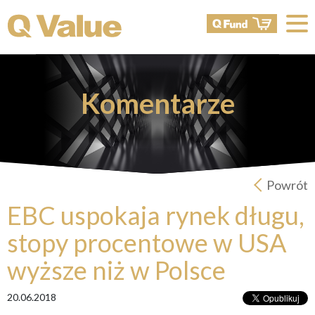
Komentarze
Powrót
EBC uspokaja rynek długu,
stopy procentowe w USA
wyższe niż w Polsce
20.06.2018