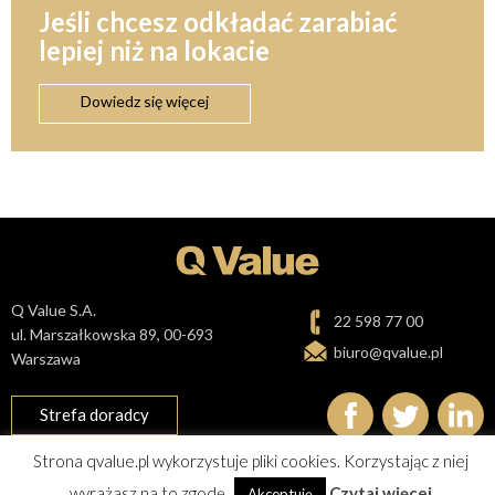
Jeśli chcesz odkładać zarabiać
lepiej niż na lokacie
Dowiedz się więcej
Q Value S.A.
22 598 77 00
ul. Marszałkowska 89, 00-693
biuro@qvalue.pl
Warszawa
Strefa doradcy
Strona qvalue.pl wykorzystuje pliki cookies. Korzystając z niej
Polityka prywatności i cookies
Mapa Strony
wyrażasz na to zgodę.
Czytaj więcej
Akceptuję