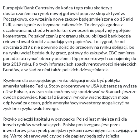
Europejski Bank Centralny do końca tego roku skończy z
dostarczaniem na rynek nowej gotówki poprzez skup aktywów.
Początkowo, do września nowe zakupy będę zmniejszone do 15 mld
EUR, a następnie wstrzymane całkowicie. To decyzja zgodna z
oczekiwaniami, choć z Frankfurtu równocześnie popłynęły gołębie
komentarze. Po zakończeniu programu skupu obligacji bank będzie
reinwestował środki z zapadających papierów. To sygnał, że od
stycznia 2019 r. nie powinno dojść do przeceny na rynku obligacji, bo
na rynku wciąż będzie duży gracz, gotowy do zakupów. EBC zamierza
ponadto utrzymać obecny poziom stóp procentowych co najmniej do
lata 2019 roku. Po tych informacjach spadły rentowności niemieckich
Bundów, a w ślad za nimi także polskich dziesięciolatek.
Ryzykiem dla europejskiego rynku obligacji może być polityka
amerykańskiego Fed-u. Stopy procentowe w USA już teraz są wyższe
niż w Polsce, a w tym roku możemy się spodziewać w Stanach jeszcze
dwóch podwyżek. Kapitał z Europy i rynków wschodzących może
odpływać za ocean, gdzie amerykańscy inwestorzy mogą liczyć na
zysk bez ryzyka walutowego.
Ryzyko ucieczki kapitału w przypadku Polski jest mniejsze niż dla
innych rynków wschodzących. Polska postrzegana jest przez
inwestorów jako rynek pomiędzy rynkami rozwiniętymi a rozwijającymi
się. Warto obserwować czy polskie papiery będą szły ścieżką