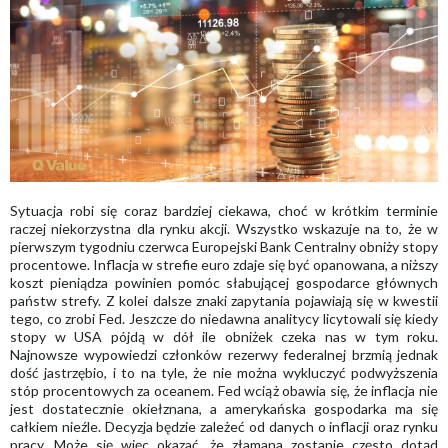
Sytuacja robi się coraz bardziej ciekawa, choć w krótkim terminie
raczej niekorzystna dla rynku akcji. Wszystko wskazuje na to, że w
pierwszym tygodniu czerwca Europejski Bank Centralny obniży stopy
procentowe. Inflacja w strefie euro zdaje się być opanowana, a niższy
koszt pieniądza powinien pomóc słabującej gospodarce głównych
państw strefy. Z kolei dalsze znaki zapytania pojawiają się w kwestii
tego, co zrobi Fed. Jeszcze do niedawna analitycy licytowali się kiedy
stopy w USA pójdą w dół ile obniżek czeka nas w tym roku.
Najnowsze wypowiedzi członków rezerwy federalnej brzmią jednak
dość jastrzębio, i to na tyle, że nie można wykluczyć podwyższenia
stóp procentowych za oceanem. Fed wciąż obawia się, że inflacja nie
jest dostatecznie okiełznana, a amerykańska gospodarka ma się
całkiem nieźle. Decyzja będzie zależeć od danych o inflacji oraz rynku
pracy. Może się więc okazać, że złamana zostanie często dotąd