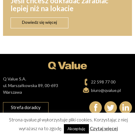
Jeśli chcesz odkładać zarabiać
lepiej niż na lokacie
Dowiedz się więcej
Q Value S.A.
22 598 77 00
ul. Marszałkowska 89, 00-693
biuro@qvalue.pl
Warszawa
Strefa doradcy
Strona qvalue.pl wykorzystuje pliki cookies. Korzystając z niej
Polityka prywatności i cookies
Mapa Strony
wyrażasz na to zgodę.
Czytaj więcej
Akceptuję