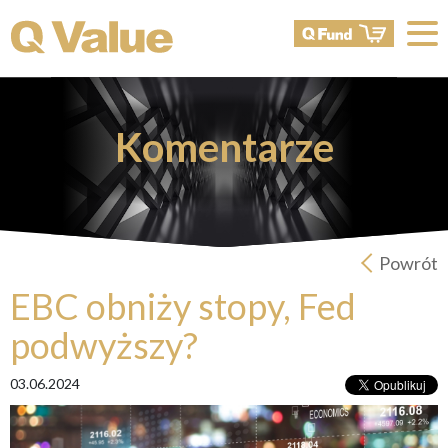
Komentarze
Powrót
EBC obniży stopy, Fed
podwyższy?
03.06.2024