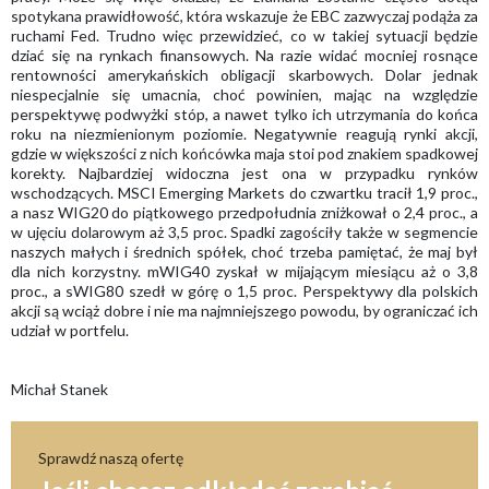
spotykana prawidłowość, która wskazuje że EBC zazwyczaj podąża za
ruchami Fed. Trudno więc przewidzieć, co w takiej sytuacji będzie
dziać się na rynkach finansowych. Na razie widać mocniej rosnące
rentowności amerykańskich obligacji skarbowych. Dolar jednak
niespecjalnie się umacnia, choć powinien, mając na względzie
perspektywę podwyżki stóp, a nawet tylko ich utrzymania do końca
roku na niezmienionym poziomie. Negatywnie reagują rynki akcji,
gdzie w większości z nich końcówka maja stoi pod znakiem spadkowej
korekty. Najbardziej widoczna jest ona w przypadku rynków
wschodzących. MSCI Emerging Markets do czwartku tracił 1,9 proc.,
a nasz WIG20 do piątkowego przedpołudnia zniżkował o 2,4 proc., a
w ujęciu dolarowym aż 3,5 proc. Spadki zagościły także w segmencie
naszych małych i średnich spółek, choć trzeba pamiętać, że maj był
dla nich korzystny. mWIG40 zyskał w mijającym miesiącu aż o 3,8
proc., a sWIG80 szedł w górę o 1,5 proc. Perspektywy dla polskich
akcji są wciąż dobre i nie ma najmniejszego powodu, by ograniczać ich
udział w portfelu.
Michał Stanek
Sprawdź naszą ofertę