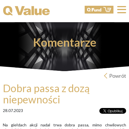
Komentarze
Powrót
Dobra passa z dozą
niepewności
28.07.2023
Na giełdach akcji nadal trwa dobra passa, mimo chwilowych