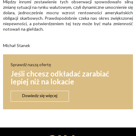
Między innymi zestawienie tych obserwacji spowodowało silną
zmianę sytuacji na rynku walutowym, czyli dynamiczne umocnienie się
dolara, jednocześnie mocny wzrost rentowności amerykańskich
obligacji skarbowych. Prawdopodobnie czeka nas okres zwiększonej
niepewności, a potwierdzeniem tej tezy może być mała zmienność
notowań na giełdach.
Michał Stanek
Sprawdź naszą ofertę
Jeśli chcesz odkładać zarabiać
lepiej niż na lokacie
Dowiedz się więcej