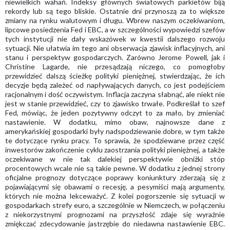
niewielkich wahań. Indeksy głównych światowych parkietów biją
rekordy lub są tego bliskie. Ostatnie dni przynoszą za to większe
zmiany na rynku walutowym i długu. Wbrew naszym oczekiwaniom,
lipcowe posiedzenia Fed i EBC, a w szczególności wypowiedzi szefów
tych instytucji nie dały wskazówek w kwestii dalszego rozwoju
sytuacji. Nie ułatwia im tego ani obserwacja zjawisk inflacyjnych, ani
stanu i perspektyw gospodarczych. Zarówno Jerome Powell, jak i
Christine Lagarde, nie przesądzają niczego, co pomogłoby
przewidzieć dalszą ścieżkę polityki pieniężnej, stwierdzając, że ich
decyzje będą zależeć od napływających danych, co jest podejściem
racjonalnym i dość oczywistym. Inflacja zaczyna słabnąć, ale niekt nie
jest w stanie przewidzieć, czy to zjawisko trwałe. Podkreślał to szef
Fed, mówiąc, że jeden pozytywny odczyt to za mało, by zmieniać
nastawienie. W dodatku, mimo obaw, najnowsze dane z
amerykańskiej gospodarki były nadspodziewanie dobre, w tym także
te dotyczące rynku pracy. To sprawia, że spodziewane przez część
inwestorów zakończenie cyklu zaostrzania polityki pieniężnej, a także
oczekiwane w nie tak dalekiej perspektywie obniżki stóp
procentowych wcale nie są takie pewne. W dodatku z jednej strony
oficjalne prognozy dotyczące poprawy koniunktury zderzają się z
pojawiającymi się obawami o recesję, a pesymiści mają argumenty,
których nie można lekceważyć. Z kolei pogorszenie się sytuacji w
gospodarkach strefy euro, a szczególnie w Niemczech, w połączeniu
z niekorzystnymi prognozami na przyszłość zdaje się wyraźnie
zmiękczać zdecydowanie jastrzębie do niedawna nastawienie EBC.