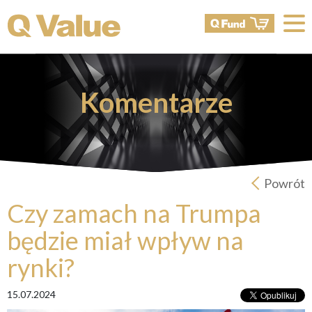
Komentarze
Powrót
Czy zamach na Trumpa
będzie miał wpływ na
rynki?
15.07.2024