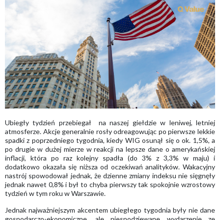
Ubiegły tydzień przebiegał na naszej giełdzie w leniwej, letniej
atmosferze. Akcje generalnie rosły odreagowując po pierwsze lekkie
spadki z poprzedniego tygodnia, kiedy WIG osunął się o ok. 1,5%, a
po drugie w dużej mierze w reakcji na lepsze dane o amerykańskiej
inflacji, która po raz kolejny spadła (do 3% z 3,3% w maju) i
dodatkowo okazała się niższa od oczekiwań analityków. Wakacyjny
nastrój spowodował jednak, że dzienne zmiany indeksu nie sięgnęły
jednak nawet 0,8% i był to chyba pierwszy tak spokojnie wzrostowy
tydzień w tym roku w Warszawie.
Jednak najważniejszym akcentem ubiegłego tygodnia były nie dane
gospodarczo-ekonomiczne, ale niespodziewane wydarzenie ze