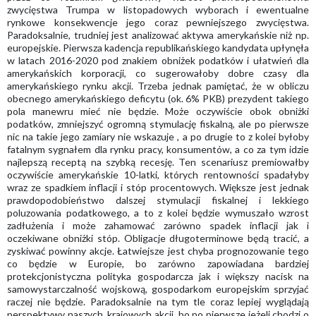
zwycięstwa Trumpa w listopadowych wyborach i ewentualne
rynkowe konsekwencje jego coraz pewniejszego zwycięstwa.
Paradoksalnie, trudniej jest analizować aktywa amerykańskie niż np.
europejskie. Pierwsza kadencja republikańskiego kandydata upłynęła
w latach 2016-2020 pod znakiem obniżek podatków i ułatwień dla
amerykańskich korporacji, co sugerowałoby dobre czasy dla
amerykańskiego rynku akcji. Trzeba jednak pamiętać, że w obliczu
obecnego amerykańskiego deficytu (ok. 6% PKB) prezydent takiego
pola manewru mieć nie będzie. Może oczywiście obok obniżki
podatków, zmniejszyć ogromną stymulację fiskalną, ale po pierwsze
nic na takie jego zamiary nie wskazuje , a po drugie to z kolei byłoby
fatalnym sygnałem dla rynku pracy, konsumentów, a co za tym idzie
najlepszą receptą na szybką recesję. Ten scenariusz premiowałby
oczywiście amerykańskie 10-latki, których rentowności spadałyby
wraz ze spadkiem inflacji i stóp procentowych. Większe jest jednak
prawdopodobieństwo dalszej stymulacji fiskalnej i lekkiego
poluzowania podatkowego, a to z kolei będzie wymuszało wzrost
zadłużenia i może zahamować zarówno spadek inflacji jak i
oczekiwane obniżki stóp. Obligacje długoterminowe będą tracić, a
zyskiwać powinny akcje. Łatwiejsze jest chyba prognozowanie tego
co będzie w Europie, bo zarówno zapowiadana bardziej
protekcjonistyczna polityka gospodarcza jak i większy nacisk na
samowystarczalność wojskową, gospodarkom europejskim sprzyjać
raczej nie będzie. Paradoksalnie na tym tle coraz lepiej wyglądają
perspektywy naszych, krajowych akcji, bo po pierwsze jeżeli chodzi o