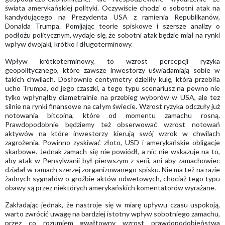
świata amerykańskiej polityki. Oczywiście chodzi o sobotni atak na
kandydującego na Prezydenta USA z ramienia Republikanów,
Donalda Trumpa. Pomijając teorie spiskowe i szersze analizy o
podłożu politycznym, wydaje się, że sobotni atak będzie miał na rynki
wpływ dwojaki, krótko i długoterminowy.
Wpływ krótkoterminowy, to wzrost percepcji ryzyka
geopolitycznego, które zawsze inwestorzy uświadamiają sobie w
takich chwilach. Dosłownie centymetry dzieliły kulę, która przebiła
ucho Trumpa, od jego czaszki, a tego typu scenariusz na pewno nie
tylko wpłynąłby diametralnie na przebieg wyborów w USA, ale tez
silnie na rynki finansowe na całym świecie. Wzrost ryzyka odczuły już
notowania bitcoina, które od momentu zamachu rosną.
Prawdopodobnie będziemy też obserwować wzrost notowań
aktywów na które inwestorzy kierują swój wzrok w chwilach
zagrożenia. Powinno zyskiwać złoto, USD i amerykańskie obligacje
skarbowe. Jednak zamach się nie powiódł, a nic nie wskazuje na to,
aby atak w Pensylwanii był pierwszym z serii, ani aby zamachowiec
działał w ramach szerzej zorganizowanego spisku. Nie ma też na razie
żadnych sygnałów o groźbie aktów odwetowych, chociaż tego typu
obawy są przez niektórych amerykańskich komentatorów wyrażane.
Zakładając jednak, że nastroje się w miarę upływu czasu uspokoją,
warto zwrócić uwagę na bardziej istotny wpływ sobotniego zamachu,
przez co rozumiem gwałtowny wzrost prawdopodobieństwa