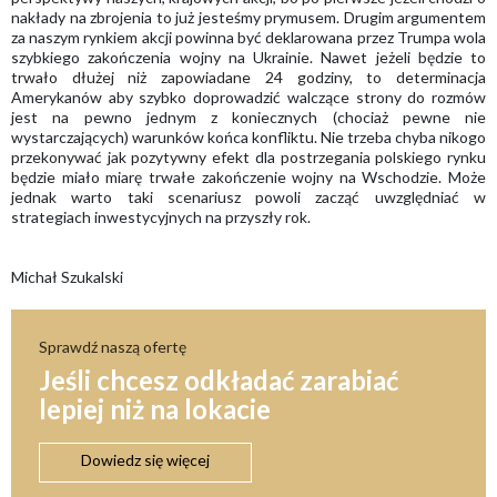
nakłady na zbrojenia to już jesteśmy prymusem. Drugim argumentem
za naszym rynkiem akcji powinna być deklarowana przez Trumpa wola
szybkiego zakończenia wojny na Ukrainie. Nawet jeżeli będzie to
trwało dłużej niż zapowiadane 24 godziny, to determinacja
Amerykanów aby szybko doprowadzić walczące strony do rozmów
jest na pewno jednym z koniecznych (chociaż pewne nie
wystarczających) warunków końca konfliktu. Nie trzeba chyba nikogo
przekonywać jak pozytywny efekt dla postrzegania polskiego rynku
będzie miało miarę trwałe zakończenie wojny na Wschodzie. Może
jednak warto taki scenariusz powoli zacząć uwzględniać w
strategiach inwestycyjnych na przyszły rok.
Michał Szukalski
Sprawdź naszą ofertę
Jeśli chcesz odkładać zarabiać
lepiej niż na lokacie
Dowiedz się więcej