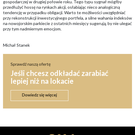
gospodarczej w drugiej połowie roku. Tego typu sygnał mógłby
przedłużyć hossę na rynkach akcji, osłabiając nieco analogiczną
tendencję w przypadku obligacji. Warto te możliwości uwzględniać
przy rekonstrukcji inwestycyjnego portfela, a silne wahania indeksów
na nowojorskim parkiecie z ostatnich miesięcy sugerują, by nie ulegać
przy tym nadmiernym emocjom.
Michał Stanek
Sprawdź naszą ofertę
Jeśli chcesz odkładać zarabiać
lepiej niż na lokacie
Dowiedz się więcej