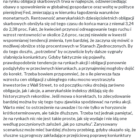
na rynku obligacji skarbowych trwa w najlepsze, odzwierciedlając
obawy o spowolnienie w globalnej gospodarce oraz woltę w polityce
pieniężnej Fed, zmierzającą w kierunku łagodzenia warunków
monetarnych. Rentowność amerykańskich dziesięcioletnich obligacji
skarbowych obniżyła się od tego czasu do końca marca z niemal 3,24
do 2,38 proc. Fakt, że kwiecień przynosi odreagowanie tego ruchu i
wzrost rentowności w okolice 2,6 proc. raczej niewiele w kwestii
wspomnianej tendencji zmienia, tym bardziej, że zaczyna się mówić o
możliwej obniżce stóp procentowych w Stanach Zjednoczonych. By
do tego doszło, „potrzebne” by oczywiście były dalsze sygnały
słabnięcia koniunktury. Gdyby faktycznie się pojawiły,
prawdopodobnie tendencje na rynkach akcji i obligacji ponownie
podążyłyby w przeciwnych kierunkach, a przynajmniej mogłoby dojść
do korekt. Trzeba bowiem przypomnieć, że o ile pierwsza faza
wzrostu cen obligacji z ubiegłego roku mocno wystraszyła
inwestorów z Wall Street, to od początku roku drożeją zarówno
obligacje, jak i akcje, a amerykańskie indeksy zbliżają się do
historycznych rekordów. Jeśli mowa o korektach, to zdecydowanie
bardziej można by się tego typu zjawiska spodziewać na rynku akcji.
Warto mieć to ostrzeżenie na uwadze i to nie tylko w horyzoncie
krótkoterminowym, ale także dłuższym. Trzeba też jednak pamiętać,
że na rynkach nic nie jest takie proste, jak się wydaje i nie idą one
według poczynionych założeń „jak po sznurku”. Zarysowany
scenariusz może mieć bardziej złożony przebieg, gdyby okazało się, że
słuszne są prognozy zakładające przejściową poprawę koniunktury