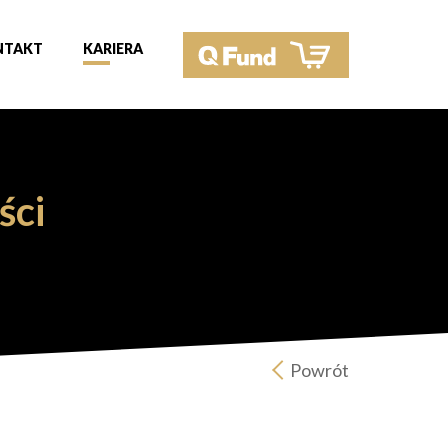
NTAKT
KARIERA
ści
Powrót