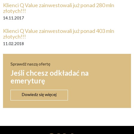
Klienci Q Value zainwestowali już ponad 280 mln
złotych!!!
14.11.2017
Klienci Q Value zainwestowali już ponad 403 mln
złotych!!!
11.02.2018
Sprawdź naszą ofertę
Jeśli chcesz odkładać na
emeryturę
Dowiedz się więcej