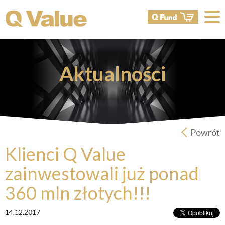
Aktualności
Powrót
Klienci Q Value
zainwestowali już ponad
360 mln złotych!!!
14.12.2017